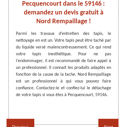
à
Pecquencourt dans le 59146 :
v
demandez un devis gratuit à
pro
Nord Rempaillage !
e votre
Pour qu
’attrait
de vot
ARTISAN DEZITTER
, REMPAILLAGE -
Parmi les travaux d’entretien des tapis, le
ropreté
Quelq
CANNAGE - RECOLLAGE, 59 NORD
nettoyage en est un. Votre tapis peut être taché par
versé
malen
du liquide versé malencontreusement. Ce qui rend
ormer de
entrai
votre tapis inesthétique. Pour ne pas
uvaise
enlevé
l’endommager, il est recommandé de faire appel à
illé de
garden
un professionnel. Il connait les produits adaptés en
e Nord
59146,
fonction de la cause de la tache. Nord Rempaillage
tiliser
vous
est un professionnel à qui vous pouvez faire
si vous
profess
confiance. Contactez-le et confiez-lui le détachage
pour re
de votre tapis si vous êtes à Pecquencourt, 59146.
Rempaillage fauteuil,
Cannage fauteuil, chaises
chaises et sièges 59
et sièges 59
Previous
Next