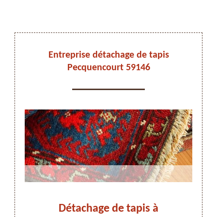
DEVIS ET DÉPLACEMENT GRATUITS
Entreprise détachage de tapis
Pecquencourt 59146
On vous rappelle immediatement
ge de
Détachage de tapis à
Dé