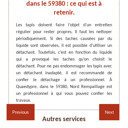
à
dans le 59380 : ce qui est à
retenir.
R
e votre
Les tapis doivent faire l’objet d’un entretien
Le net
’attrait
régulier pour rester propres. Il faut les nettoyer
réguli
ARTISAN DEZITTER
, REMPAILLAGE -
ropreté
périodiquement. Si des taches causées par du
propre
CANNAGE - RECOLLAGE, 59 NORD
versé
liquide sont observées, il est possible d’utiliser un
nettoy
ormer de
détachant. Toutefois, c’est en fonction du liquide
taches 
uvaise
qui a provoqué les taches qu’on choisit le
donnen
illé de
détachant. Pour ne pas endommager les tapis avec
faut 
e Nord
un détachant inadapté, il est recommandé de
profe
tiliser
confier le détachage à un professionnel. À
détac
si vous
Quaedypre, dans le 59380, Nord Rempaillage est
demand
un professionnel à qui vous pouvez confier les
à Quae
travaux.
Rempaillage fauteuil,
Cannage fauteuil, chaises
Previous
Next
chaises et sièges 59
et sièges 59
Autres services