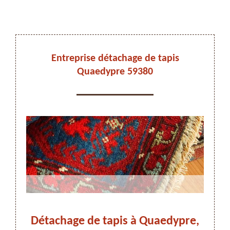
DEVIS ET DÉPLACEMENT GRATUITS
Entreprise détachage de tapis
Quaedypre 59380
On vous rappelle immediatement
ge de
Détachage de tapis à Quaedypre,
Enle