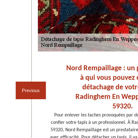
 En
Nord Rempaillage : un 
des
à qui vous pouvez c
détachage de votre
Previous
Radinghem En Wepp
59320.
tefois, il faut
Pour enlever les taches provoquées par du 
 En outre, si
confier votre tapis à un professionnel. À 
ement, il faut
59320, Nord Rempaillage est un prestataire q
pis, il est
avec efficacité. Pour détacher un tapis, il va