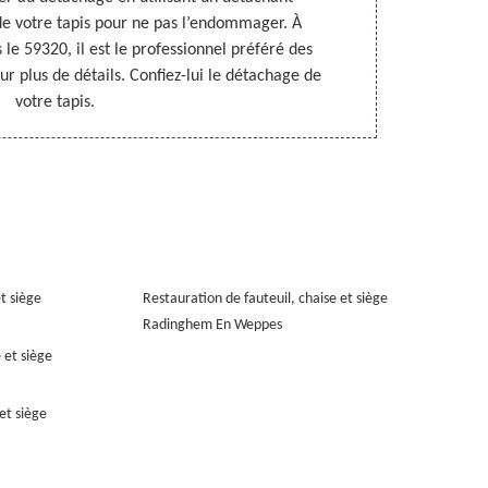
 de votre tapis pour ne pas l’endommager. À
gardent le
e 59320, il est le professionnel préféré des
Rempaillage e
ur plus de détails. Confiez-lui le détachage de
professionnal
votre tapis.
et siège
Restauration de fauteuil, chaise et siège
Radinghem En Weppes
 et siège
et siège