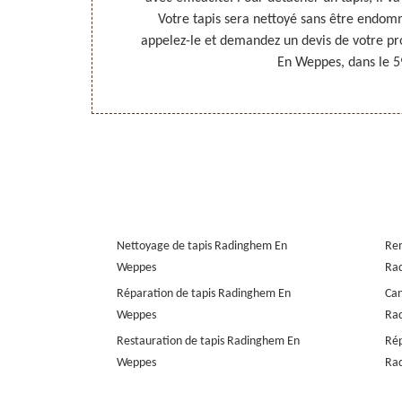
m En Weppes,
Votre tapis sera nettoyé sans être endomm
. Pour plus de
appelez-le et demandez un devis de votre pr
e détachage de
En Weppes, dans le 5
Nettoyage de tapis Radinghem En
Rem
Weppes
Ra
Réparation de tapis Radinghem En
Can
Weppes
Ra
Restauration de tapis Radinghem En
Rép
Weppes
Ra