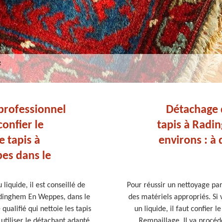
professionnel
Détachage 
onfier le
tapis à Radi
 tapis à
environs : à 
es dans le
liquide, il est conseillé de
Pour réussir un nettoyage par
Radinghem En Weppes, dans le
des matériels appropriés. Si v
ualifié qui nettoie les tapis
un liquide, il faut confier
 utiliser le détachant adapté.
Rempaillage. Il va procéd