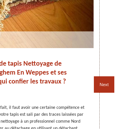
de tapis Nettoyage de
Dé
nghem En Weppes et ses
No
qui confier les travaux ?
Next
fait, il faut avoir une certaine compétence et
Pour que les 
otre tapis est sali par des traces laissées par
doivent ê
 le nettoyage à un professionnel comme Nord
malencontre
er au détachage en utilisant un détachant
taches doiv