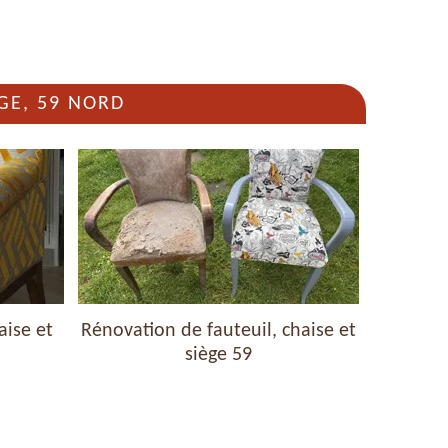
GE, 59 NORD
aise et
Rénovation de fauteuil, chaise et
Nettoyag
siège 59