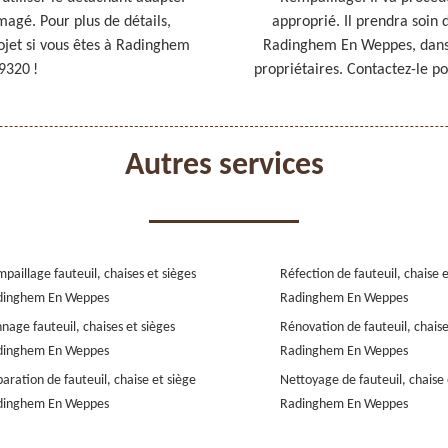
agé. Pour plus de détails,
approprié. Il prendra soin
ojet si vous êtes à Radinghem
Radinghem En Weppes, dans l
9320 !
propriétaires. Contactez-le po
Autres services
paillage fauteuil, chaises et sièges
Réfection de fauteuil, chaise 
dinghem En Weppes
Radinghem En Weppes
nage fauteuil, chaises et sièges
Rénovation de fauteuil, chaise
dinghem En Weppes
Radinghem En Weppes
aration de fauteuil, chaise et siège
Nettoyage de fauteuil, chaise 
dinghem En Weppes
Radinghem En Weppes