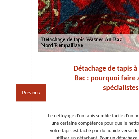
age
Détachage de tapis 
Bac : pourquoi faire 
!
spécialistes
Previous
s peuvent être
Le nettoyage d’un tapis semble facile d’un pr
 Pour que les
une certaine compétence pour que le nettoya
on intérieure,
votre tapis est taché par du liquide versé de
qui donnent une
utiliser un détachant. Pour un détachage ré