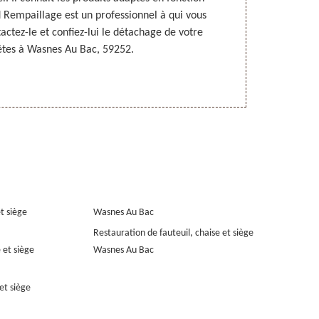
d Rempaillage est un professionnel à qui vous
tapis. Pour
actez-le et confiez-lui le détachage de votre
enlever les t
 êtes à Wasnes Au Bac, 59252.
et siège
Wasnes Au Bac
Restauration de fauteuil, chaise et siège
 et siège
Wasnes Au Bac
et siège