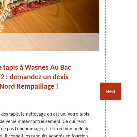
 tapis à Wasnes Au Bac
52 : demandez un devis
Ba
à Nord Rempaillage !
Next
des tapis, le nettoyage en est un. Votre tapis
Objet de 
uide versé malencontreusement. Ce qui rend
Quelquefo
ur ne pas l’endommager, il est recommandé de
inesthétique.
l. Il connait les produits adaptés en fonction
dans le 592