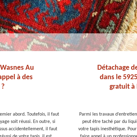
à Wasnes Au
Détachage de
appel à des
dans le 592
 ?
gratuit 
emier abord. Toutefois, il faut
Parmi les travaux d’entretien 
ge soit réussi. En outre, si
peut être taché par du liq
ssus accidentellement, il faut
votre tapis inesthétique. Po
ussi de votre tapis, il est
faire appel à un professionne