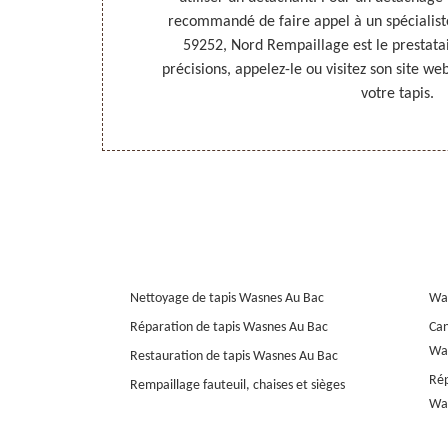
s adresser à
recommandé de faire appel à un spécialist
 procéder au
59252, Nord Rempaillage est le prestatai
ommages à vos
précisions, appelez-le ou visitez son site we
s ce cas.
votre tapis.
Nettoyage de tapis Wasnes Au Bac
Wa
Réparation de tapis Wasnes Au Bac
Can
Wa
Restauration de tapis Wasnes Au Bac
Rép
Rempaillage fauteuil, chaises et sièges
Wa