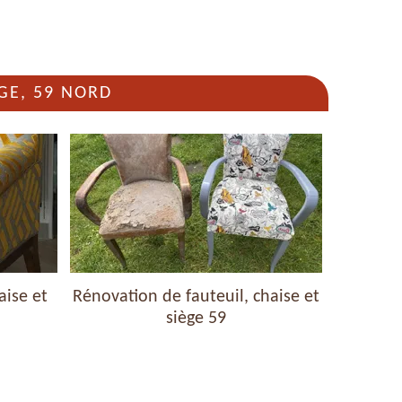
GE, 59 NORD
aise et
Rénovation de fauteuil, chaise et
Nettoyag
siège 59