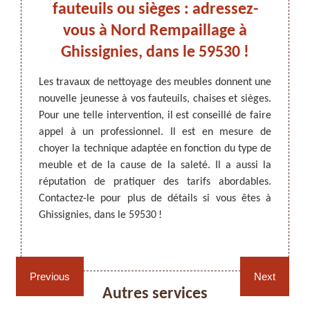
 est
fauteuils ou sièges : adressez-
chai
 dans
vous à Nord Rempaillage à
ses 
Ghissignies, dans le 59530 !
ARTISAN DEZITTER
, REMPAILLAGE -
 ou les
Les travaux de nettoyage des meubles donnent une
Avec l
CANNAGE - RECOLLAGE, 59 NORD
trouver
nouvelle jeunesse à vos fauteuils, chaises et sièges.
les ch
el à un
Pour une telle intervention, il est conseillé de faire
salissu
 de vos
appel à un professionnel. Il est en mesure de
il imp
meubles
choyer la technique adaptée en fonction du type de
59530,
. Nord
meuble et de la cause de la saleté. Il a aussi la
l’expé
ignies,
réputation de pratiquer des tarifs abordables.
opérat
de tels
Contactez-le pour plus de détails si vous êtes à
que vo
ignies,
Ghissignies, dans le 59530 !
Contac
59530.
Rempaillage fauteuil,
Cannage fauteuil, chaises
chaises et sièges 59
et sièges 59
Previous
Next
Autres services