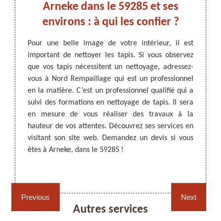
e et
Arneke dans le 59285 et ses
s à
environs : à qui les confier ?
Pour une belle image de votre intérieur, il est
important de nettoyer les tapis. Si vous observez
ARTISAN DEZITTER
, REMPAILLAGE -
pis, le
Il est
que vos tapis nécessitent un nettoyage, adressez-
CANNAGE - RECOLLAGE, 59 NORD
une. Si
tapis,
vous à Nord Rempaillage qui est un professionnel
se bien
occup
en la matière. C’est un professionnel qualifié qui a
illage.
certai
suivi des formations en nettoyage de tapis. Il sera
vention.
Rempai
en mesure de vous réaliser des travaux à la
ous lui
tapis 
hauteur de vos attentes. Découvrez ses services en
ifs très
confie
visitant son site web. Demandez un devis si vous
vices et
compét
êtes à Arneke, dans le 59285 !
vous à
pratiqu
Rempaillage fauteuil,
Cannage fauteuil, chaises
chaises et sièges 59
et sièges 59
Previous
Next
Autres services