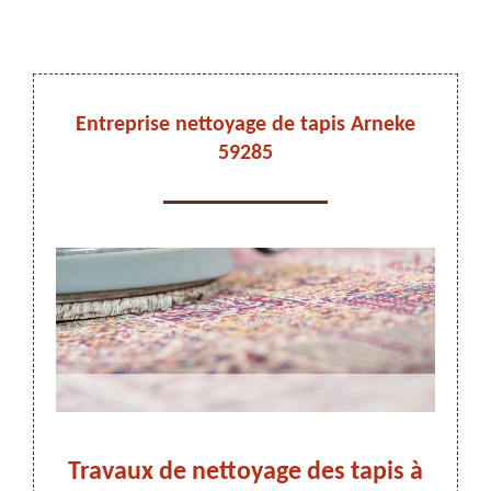
DEVIS ET DÉPLACEMENT GRATUITS
Entreprise nettoyage de tapis Arneke
59285
On vous rappelle immediatement
Travaux de nettoyage des tapis à
Ne