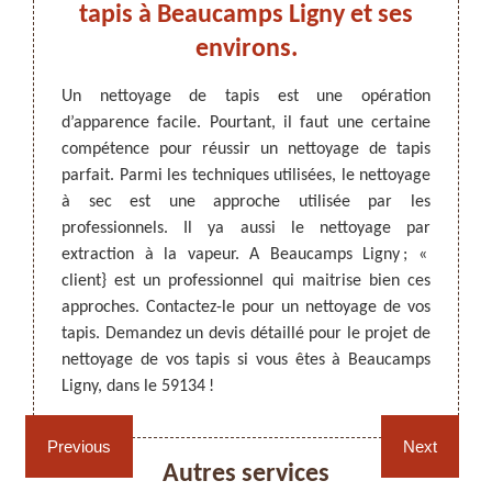
r les
tapis à Beaucamps Ligny et ses
pro
ge.
environs.
usieurs
Un nettoyage de tapis est une opération
Bea
 figure
d’apparence facile. Pourtant, il faut une certaine
ARTISAN DEZITTER
, REMPAILLAGE -
dans le
compétence pour réussir un nettoyage de tapis
CANNAGE - RECOLLAGE, 59 NORD
Les ta
nel qui
parfait. Parmi les techniques utilisées, le nettoyage
les mai
agez de
à sec est une approche utilisée par les
il fau
à Nord
professionnels. Il ya aussi le nettoyage par
approp
es plus
extraction à la vapeur. A Beaucamps Ligny ; «
Nord R
e devis
client} est un professionnel qui maitrise bien ces
pouvez
ode du
approches. Contactez-le pour un nettoyage de vos
Visite
ne vous
tapis. Demandez un devis détaillé pour le projet de
servic
nettoyage de vos tapis si vous êtes à Beaucamps
réputa
Ligny, dans le 59134 !
N’hésit
Rempaillage fauteuil,
Cannage fauteuil, chaises
chaises et sièges 59
et sièges 59
Previous
Next
Autres services