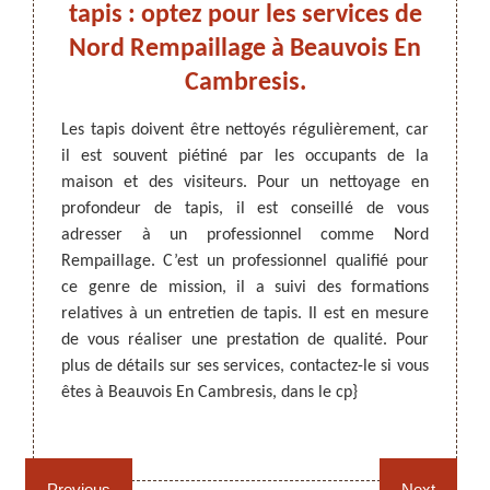
tez
tapis : optez pour les services de
pro
d
Nord Rempaillage à Beauvois En
Cambresis.
pro
E
ARTISAN DEZITTER
, REMPAILLAGE -
usieurs
Les tapis doivent être nettoyés régulièrement, car
CANNAGE - RECOLLAGE, 59 NORD
 figure
il est souvent piétiné par les occupants de la
Les ta
bresis,
maison et des visiteurs. Pour un nettoyage en
les mai
est un
profondeur de tapis, il est conseillé de vous
il fau
que. Si
adresser à un professionnel comme Nord
approp
ez-vous
Rempaillage. C’est un professionnel qualifié pour
59157,
rifs les
ce genre de mission, il a suivi des formations
vous p
pour le
relatives à un entretien de tapis. Il est en mesure
Visite
hode du
de vous réaliser une prestation de qualité. Pour
servic
ne vous
plus de détails sur ses services, contactez-le si vous
réputa
êtes à Beauvois En Cambresis, dans le cp}
N’hésit
Rempaillage fauteuil,
Cannage fauteuil, chaises
chaises et sièges 59
et sièges 59
Previous
Next