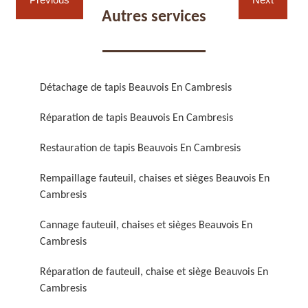
Autres services
Détachage de tapis Beauvois En Cambresis
Réparation de fauteuil,
Réfection de fauteuil,
Réparation de tapis Beauvois En Cambresis
chaise et siège 59
chaise et siège 59
Restauration de tapis Beauvois En Cambresis
Rempaillage fauteuil, chaises et sièges Beauvois En
Cambresis
Cannage fauteuil, chaises et sièges Beauvois En
Cambresis
Réparation de fauteuil, chaise et siège Beauvois En
Rénovation de fauteuil,
Nettoyage de fauteuil,
Cambresis
chaise et siège 59
chaise et siège 59