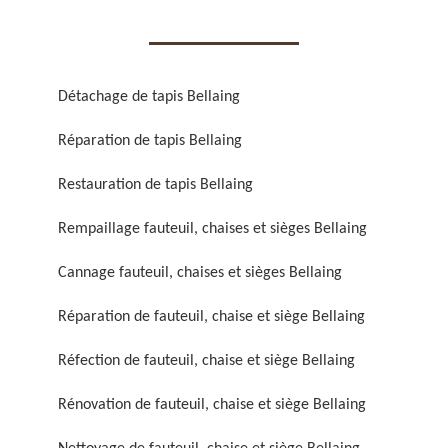
Détachage de tapis Bellaing
Réparation de tapis Bellaing
Réparation de fauteuil,
Réfection de fauteuil,
chaise et siège 59
chaise et siège 59
Restauration de tapis Bellaing
Rempaillage fauteuil, chaises et sièges Bellaing
Cannage fauteuil, chaises et sièges Bellaing
Réparation de fauteuil, chaise et siège Bellaing
Réfection de fauteuil, chaise et siège Bellaing
Rénovation de fauteuil,
Nettoyage de fauteuil,
Rénovation de fauteuil, chaise et siège Bellaing
chaise et siège 59
chaise et siège 59