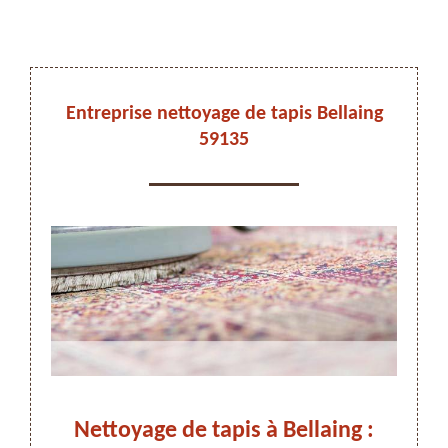
DEVIS ET DÉPLACEMENT GRATUITS
Entreprise nettoyage de tapis Bellaing
59135
On vous rappelle immediatement
avaux
Nettoyage de tapis à Bellaing :
Net