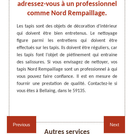
n
adressez-vous à un professionnel
se
?
comme Nord Rempaillage.
ntretien
Les tapis sont des objets de décoration d’intérieur
Pour q
anence,
qui doivent être bien entretenus. Le nettoyage
votre i
ARTISAN DEZITTER
, REMPAILLAGE -
nettoyé
figure parmi les entretiens qui doivent être
propre
CANNAGE - RECOLLAGE, 59 NORD
 objet
effectués sur les tapis. Ils doivent être réguliers, car
occupa
ques de
les tapis font l’objet de piétinement qui entraine
des sal
age par
des salissures. Si vous envisagez de nettoyer, vos
de vou
ergents
tapis Nord Rempaillage sont un professionnel à qui
de tap
est un
vous pouvez faire confiance. Il est en mesure de
qu’il 
aîtrise
fournir une prestation de qualité. Contactez-le si
tarifs
yage de
vous êtes à Bellaing, dans le 59135.
demand
our une
 êtes à
Rempaillage fauteuil,
Cannage fauteuil, chaises
chaises et sièges 59
et sièges 59
Previous
Next
Autres services