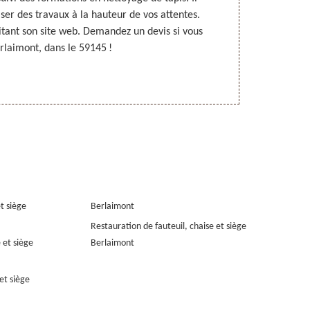
ser des travaux à la hauteur de vos attentes.
par extractio
itant son site web. Demandez un devis si vous
Nord Rempaill
rlaimont, dans le 59145 !
bien ces tech
équipement
et siège
Berlaimont
Restauration de fauteuil, chaise et siège
 et siège
Berlaimont
et siège