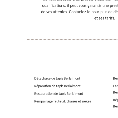
saires pour
qualifications, il peut vous garantir une pres
ils. Découvrez
de vos attentes. Contactez-le pour plus de dét
projet.
et ses tarifs.
Détachage de tapis Berlaimont
Ber
Réparation de tapis Berlaimont
Can
Ber
Restauration de tapis Berlaimont
Rép
Rempaillage fauteuil, chaises et sièges
Ber