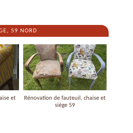
GE, 59 NORD
aise et
Rénovation de fauteuil, chaise et
Nettoyag
siège 59