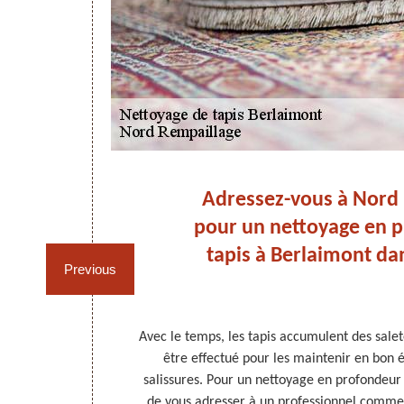
 :
Adressez-vous à Nord
pour un nettoyage en 
tapis à Berlaimont dan
Previous
u’il s’agit de
Avec le temps, les tapis accumulent des salet
l faut disposer
être effectué pour les maintenir en bon é
d Rempaillage
salissures. Pour un nettoyage en profondeur
on si vous êtes
de vous adresser à un professionnel comme