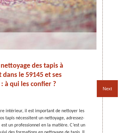
nettoyage des tapis à
Le
 dans le 59145 et ses
: à qui les confier ?
Next
e intérieur, il est important de nettoyer les
Le nettoya
vos tapis nécessitent un nettoyage, adressez-
décoration. P
est un professionnel en la matière. C’est un
nettoyé régu
suivi des formations en nettoyage de tapis. Il
différentes 