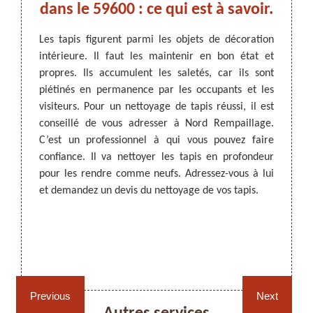
us à
dans le 59600 : ce qui est à savoir.
se
evis
Les tapis figurent parmi les objets de décoration
intérieure. Il faut les maintenir en bon état et
Pour q
propres. Ils accumulent les saletés, car ils sont
votre i
ARTISAN DEZITTER
, REMPAILLAGE -
travaux
piétinés en permanence par les occupants et les
propre
CANNAGE - RECOLLAGE, 59 NORD
rieur en
visiteurs. Pour un nettoyage de tapis réussi, il est
occupa
 de vous
conseillé de vous adresser à Nord Rempaillage.
des sal
nel qui
C’est un professionnel à qui vous pouvez faire
de vou
 59600.
confiance. Il va nettoyer les tapis en profondeur
de tap
ns les
pour les rendre comme neufs. Adressez-vous à lui
qu’il 
 est en
et demandez un devis du nettoyage de vos tapis.
tarifs
son site
demand
ditions
n ligne
 sur son
Rempaillage fauteuil,
Cannage fauteuil, chaises
chaises et sièges 59
et sièges 59
Previous
Next