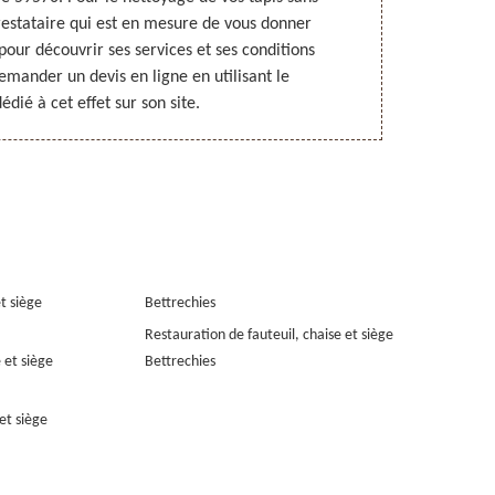
restataire qui est en mesure de vous donner
tout type de t
e pour découvrir ses services et ses conditions
de vos attent
emander un devis en ligne en utilisant le
dispose de
édié à cet effet sur son site.
et siège
Bettrechies
Restauration de fauteuil, chaise et siège
 et siège
Bettrechies
et siège