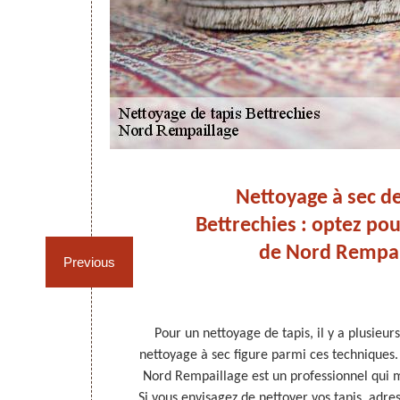
apis
Nettoyage à sec de
Bettrechies : optez pou
de Nord Rempai
Previous
 Pourtant, il
Pour un nettoyage de tapis, il y a plusieur
apis parfait.
nettoyage à sec figure parmi ces techniques.
proche utilisée
Nord Rempaillage est un professionnel qui m
 à la vapeur. A
Si vous envisagez de nettoyer vos tapis, adr