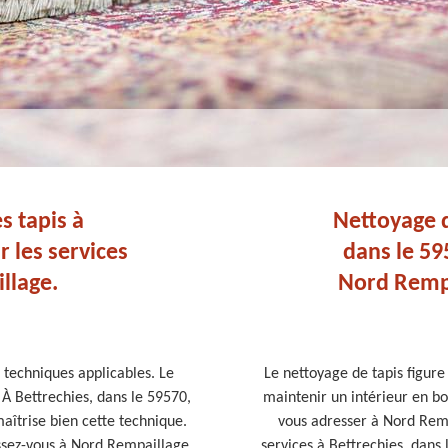
s tapis à
Nettoyage d
r les services
dans le 59
llage.
Nord Rempa
s techniques applicables. Le
Le nettoyage de tapis figure
 À Bettrechies, dans le 59570,
maintenir un intérieur en bon
aîtrise bien cette technique.
vous adresser à Nord Remp
essez-vous à Nord Rempaillage.
services à Bettrechies, dans 