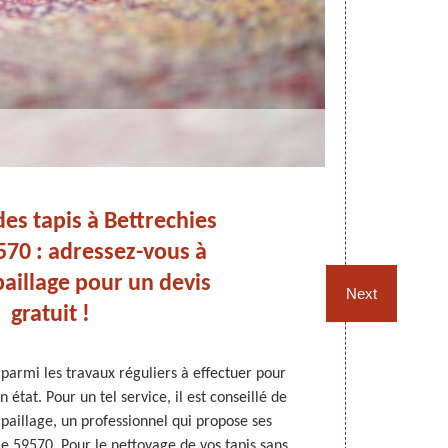
es tapis à Bettrechies
Ne
570 : adressez-vous à
illage pour un devis
Next
gratuit !
 parmi les travaux réguliers à effectuer pour
Un nettoy
 état. Pour un tel service, il est conseillé de
compétence p
aillage, un professionnel qui propose ses
les résult
le 59570. Pour le nettoyage de vos tapis sans
Rempaillage 