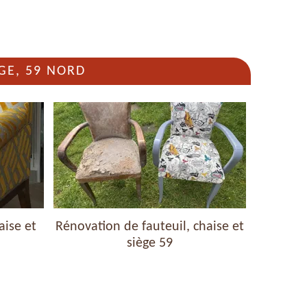
GE, 59 NORD
aise et
Rénovation de fauteuil, chaise et
Nettoyag
siège 59