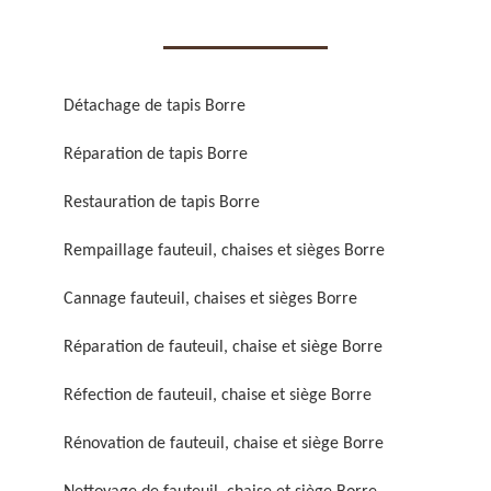
Détachage de tapis Borre
Réparation de tapis Borre
Réparation de fauteuil,
Réfection de fauteuil,
chaise et siège 59
chaise et siège 59
Restauration de tapis Borre
Rempaillage fauteuil, chaises et sièges Borre
Cannage fauteuil, chaises et sièges Borre
Réparation de fauteuil, chaise et siège Borre
Réfection de fauteuil, chaise et siège Borre
Rénovation de fauteuil,
Nettoyage de fauteuil,
Rénovation de fauteuil, chaise et siège Borre
chaise et siège 59
chaise et siège 59