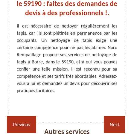
un
le 59190 : faites des demandes de
adre
 le
devis à des professionnels !.
Il est nécessaire de nettoyer régulièrement les
Les ta
tapis, car ils sont piétinés en permanence par les
qui do
ARTISAN DEZITTER
, REMPAILLAGE -
ttoyage
occupants. Un nettoyage de tapis exige une
figure
CANNAGE - RECOLLAGE, 59 NORD
hausser
certaine compétence pour ne pas les abîmer. Nord
effectu
s tapis
Rempaillage propose ses services de nettoyage de
les ta
andé de
tapis à Borre, dans le 59190, et à qui vous pouvez
des sa
est un
confier une telle mission. Il est reconnu pour sa
tapis 
 rendre
compétence et ses tarifs très abordables. Adressez-
vous p
ères et
vous à lui et demandez un devis pour découvrir ses
fourni
n devis
pratiques tarifaires.
vous êt
59190 !
us n’en
Rempaillage fauteuil,
Cannage fauteuil, chaises
chaises et sièges 59
et sièges 59
Previous
Next
Autres services