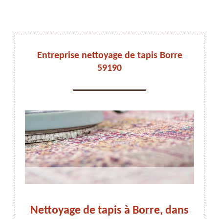
DEVIS ET DÉPLACEMENT GRATUITS
Entreprise nettoyage de tapis Borre
59190
On vous rappelle immediatement
ez-
Nettoyage de tapis à Borre, dans
N