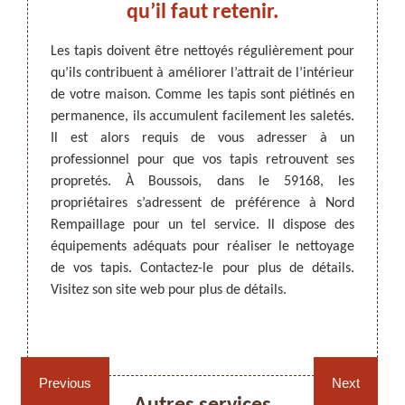
!
qu’il faut retenir.
adre
er pour
Les tapis doivent être nettoyés régulièrement pour
toyage.
qu’ils contribuent à améliorer l’attrait de l’intérieur
Les ta
ttoyage
de votre maison. Comme les tapis sont piétinés en
qui do
ARTISAN DEZITTER
, REMPAILLAGE -
ans les
permanence, ils accumulent facilement les saletés.
figure
CANNAGE - RECOLLAGE, 59 NORD
tataire
Il est alors requis de vous adresser à un
effectu
on site
professionnel pour que vos tapis retrouvent ses
les ta
 et ses
propretés. À Boussois, dans le 59168, les
des sa
e devis
propriétaires s’adressent de préférence à Nord
tapis 
 si vous
Rempaillage pour un tel service. Il dispose des
vous p
équipements adéquats pour réaliser le nettoyage
fourni
de vos tapis. Contactez-le pour plus de détails.
vous êt
Visitez son site web pour plus de détails.
Rempaillage fauteuil,
Cannage fauteuil, chaises
chaises et sièges 59
et sièges 59
Previous
Next