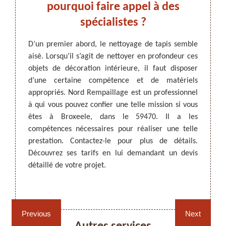
uvez
pourquoi faire appel à des
Br
spécialistes ?
e
eele
D’un premier abord, le nettoyage de tapis semble
Pour u
aisé. Lorsqu’il s’agit de nettoyer en profondeur ces
import
ARTISAN DEZITTER
, REMPAILLAGE -
objets de décoration intérieure, il faut disposer
que vo
CANNAGE - RECOLLAGE, 59 NORD
ur pour
d’une certaine compétence et de matériels
vous à
ération,
appropriés. Nord Rempaillage est un professionnel
en la m
tériels
à qui vous pouvez confier une telle mission si vous
suivi 
, Nord
êtes à Broxeele, dans le 59470. Il a les
en me
 pouvez
compétences nécessaires pour réaliser une telle
hauteu
tez son
prestation. Contactez-le pour plus de détails.
visita
s et ses
Découvrez ses tarifs en lui demandant un devis
êtes à 
ratiquer
détaillé de votre projet.
as à le
Rempaillage fauteuil,
Cannage fauteuil, chaises
chaises et sièges 59
et sièges 59
Previous
Next