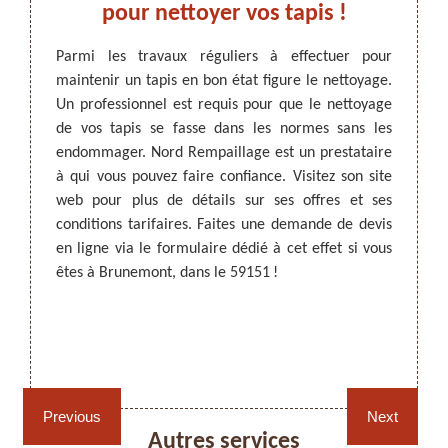
 ses
pour nettoyer vos tapis !
Rem
 ?
Parmi les travaux réguliers à effectuer pour
B
maintenir un tapis en bon état figure le nettoyage.
 il est
Un professionnel est requis pour que le nettoyage
bservez
ARTISAN DEZITTER
, REMPAILLAGE -
Avec l
de vos tapis se fasse dans les normes sans les
ressez-
CANNAGE - RECOLLAGE, 59 NORD
nettoy
endommager. Nord Rempaillage est un prestataire
sionnel
mainte
à qui vous pouvez faire confiance. Visitez son site
ié qui a
saliss
web pour plus de détails sur ses offres et ses
Il sera
tapis,
conditions tarifaires. Faites une demande de devis
x à la
profes
en ligne via le formulaire dédié à cet effet si vous
ices en
qualifi
êtes à Brunemont, dans le 59151 !
si vous
de qua
le pour
ses tari
Rempaillage fauteuil,
Cannage fauteuil, chaises
chaises et sièges 59
et sièges 59
Previous
Next
Autres services