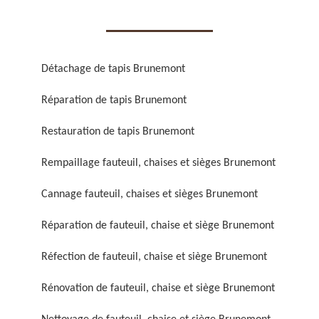
Détachage de tapis Brunemont
Réparation de tapis Brunemont
Réparation de fauteuil,
Réfection de fauteuil,
chaise et siège 59
chaise et siège 59
Restauration de tapis Brunemont
Rempaillage fauteuil, chaises et sièges Brunemont
Cannage fauteuil, chaises et sièges Brunemont
Réparation de fauteuil, chaise et siège Brunemont
Réfection de fauteuil, chaise et siège Brunemont
Rénovation de fauteuil,
Nettoyage de fauteuil,
Rénovation de fauteuil, chaise et siège Brunemont
chaise et siège 59
chaise et siège 59