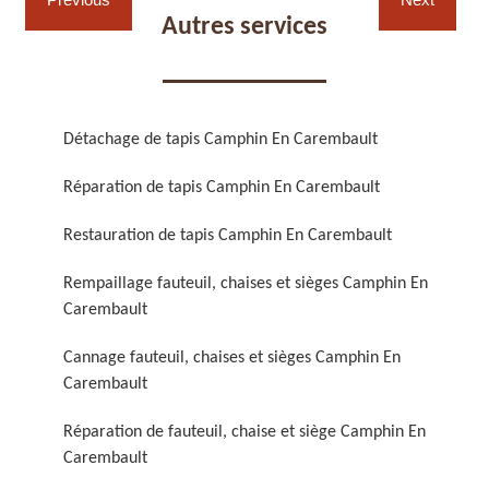
Autres services
Détachage de tapis Camphin En Carembault
Réparation de fauteuil,
Réfection de fauteuil,
Réparation de tapis Camphin En Carembault
chaise et siège 59
chaise et siège 59
Restauration de tapis Camphin En Carembault
Rempaillage fauteuil, chaises et sièges Camphin En
Carembault
Cannage fauteuil, chaises et sièges Camphin En
Carembault
Réparation de fauteuil, chaise et siège Camphin En
Rénovation de fauteuil,
Nettoyage de fauteuil,
Carembault
chaise et siège 59
chaise et siège 59