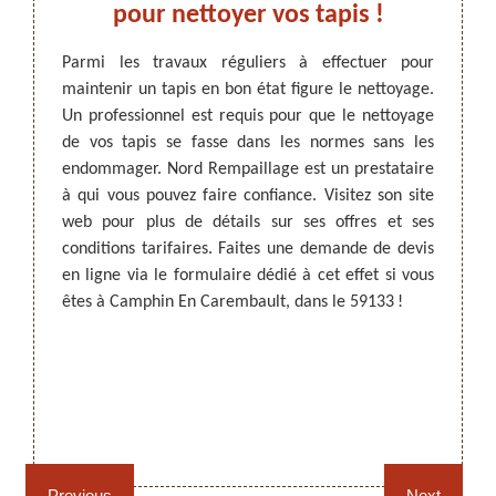
 ce
pour nettoyer vos tapis !
pro
Parmi les travaux réguliers à effectuer pour
pro
maintenir un tapis en bon état figure le nettoyage.
oration
En
Un professionnel est requis pour que le nettoyage
état et
ARTISAN DEZITTER
, REMPAILLAGE -
de vos tapis se fasse dans les normes sans les
ls sont
CANNAGE - RECOLLAGE, 59 NORD
Les ta
endommager. Nord Rempaillage est un prestataire
 et les
les mai
à qui vous pouvez faire confiance. Visitez son site
, il est
il fau
web pour plus de détails sur ses offres et ses
illage.
approp
conditions tarifaires. Faites une demande de devis
z faire
59133,
en ligne via le formulaire dédié à cet effet si vous
fondeur
vous p
êtes à Camphin En Carembault, dans le 59133 !
s à lui
Visite
pis.
servic
réputa
N’hésit
Rempaillage fauteuil,
Cannage fauteuil, chaises
chaises et sièges 59
et sièges 59
Previous
Next