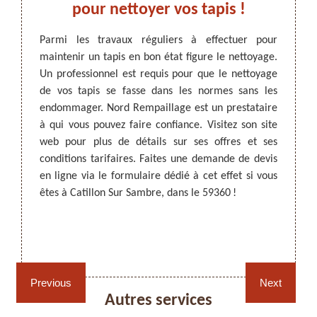
le
pour nettoyer vos tapis !
Sa
 les
Parmi les travaux réguliers à effectuer pour
Les ta
maintenir un tapis en bon état figure le nettoyage.
qu’ils 
Un professionnel est requis pour que le nettoyage
de vot
ARTISAN DEZITTER
, REMPAILLAGE -
 il est
de vos tapis se fasse dans les normes sans les
perman
CANNAGE - RECOLLAGE, 59 NORD
bservez
endommager. Nord Rempaillage est un prestataire
Il es
ressez-
à qui vous pouvez faire confiance. Visitez son site
profes
sionnel
web pour plus de détails sur ses offres et ses
propre
ié qui a
conditions tarifaires. Faites une demande de devis
les pr
Il sera
en ligne via le formulaire dédié à cet effet si vous
Rempai
x à la
êtes à Catillon Sur Sambre, dans le 59360 !
équipe
ices en
de vos
si vous
Visitez
Rempaillage fauteuil,
Cannage fauteuil, chaises
chaises et sièges 59
et sièges 59
Previous
Next
Autres services