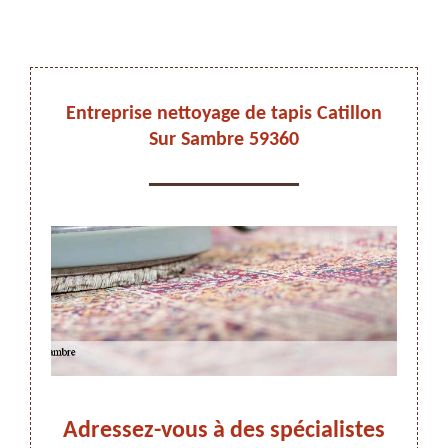
DEVIS ET DÉPLACEMENT GRATUITS
Entreprise nettoyage de tapis Catillon
Sur Sambre 59360
On vous rappelle immediatement
is à
Adressez-vous à des spécialistes
Nett