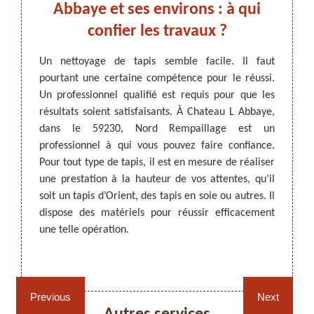
 ses
Abbaye et ses environs : à qui
A
confier les travaux ?
p
ration
Un nettoyage de tapis semble facile. Il faut
ertaine
pourtant une certaine compétence pour le réussi.
ARTISAN DEZITTER
, REMPAILLAGE -
Les ta
e tapis
Un professionnel qualifié est requis pour que les
CANNAGE - RECOLLAGE, 59 NORD
qui do
ettoyage
résultats soient satisfaisants. À Chateau L Abbaye,
figure
ar les
dans le 59230, Nord Rempaillage est un
effectu
age par
professionnel à qui vous pouvez faire confiance.
les ta
aye ; «
Pour tout type de tapis, il est en mesure de réaliser
des sa
ien ces
une prestation à la hauteur de vos attentes, qu’il
tapis 
 de vos
soit un tapis d’Orient, des tapis en soie ou autres. Il
vous p
ojet de
dispose des matériels pour réussir efficacement
fourni
ateau L
une telle opération.
vous ê
Rempaillage fauteuil,
Cannage fauteuil, chaises
chaises et sièges 59
et sièges 59
Previous
Next