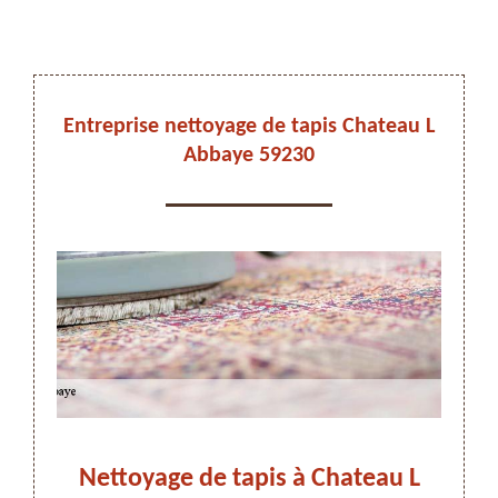
DEVIS ET DÉPLACEMENT GRATUITS
Entreprise nettoyage de tapis Chateau L
Abbaye 59230
On vous rappelle immediatement
e de
Nettoyage de tapis à Chateau L
Net