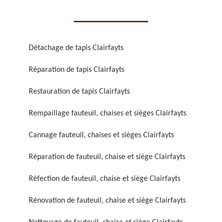
Détachage de tapis Clairfayts
Réparation de tapis Clairfayts
Réparation de fauteuil,
Réfection de fauteuil,
chaise et siège 59
chaise et siège 59
Restauration de tapis Clairfayts
Rempaillage fauteuil, chaises et sièges Clairfayts
Cannage fauteuil, chaises et sièges Clairfayts
Réparation de fauteuil, chaise et siège Clairfayts
Réfection de fauteuil, chaise et siège Clairfayts
Rénovation de fauteuil,
Nettoyage de fauteuil,
Rénovation de fauteuil, chaise et siège Clairfayts
chaise et siège 59
chaise et siège 59