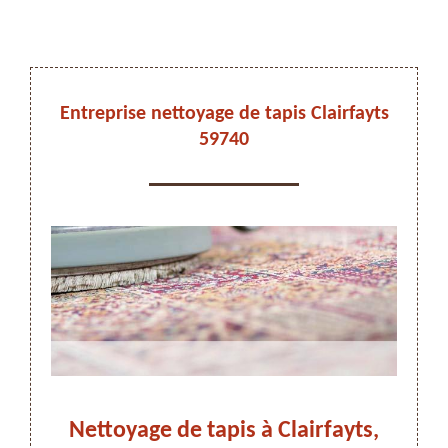
DEVIS ET DÉPLACEMENT GRATUITS
Entreprise nettoyage de tapis Clairfayts
59740
On vous rappelle immediatement
Nettoyage de tapis à Clairfayts,
Adr