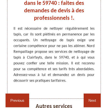
e et
dans le 59740 : faites des
s à
demandes de devis à des
Parmi 
professionnels !.
mainte
Un pro
ARTISAN DEZITTER
, REMPAILLAGE -
pis, le
Il est nécessaire de nettoyer régulièrement les
de vos
CANNAGE - RECOLLAGE, 59 NORD
une. Si
tapis, car ils sont piétinés en permanence par les
endomm
se bien
occupants. Un nettoyage de tapis exige une
à qui 
illage.
certaine compétence pour ne pas les abîmer. Nord
web po
vention.
Rempaillage propose ses services de nettoyage de
condit
ous lui
tapis à Clairfayts, dans le 59740, et à qui vous
en lign
ifs très
pouvez confier une telle mission. Il est reconnu
êtes à 
vices et
pour sa compétence et ses tarifs très abordables.
Adressez-vous à lui et demandez un devis pour
découvrir ses pratiques tarifaires.
Rempaillage fauteuil,
Cannage fauteuil, chaises
chaises et sièges 59
et sièges 59
Previous
Next
Autres services