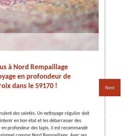
us à Nord Rempaillage
T
oyage en profondeur de
Cr
roix dans le 59170 !
Next
mulent des saletés. Un nettoyage régulier doit
Pour une bel
intenir en bon état et les débarrasser des
tapis. Si vo
e en profondeur des tapis, il est recommandé
vous à Nord 
essionnel comme Nord Rempaillage. Avec ses
professionnel