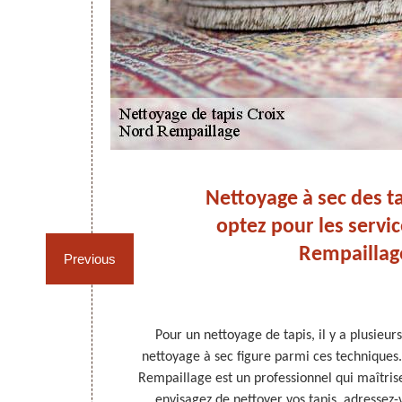
Nettoyage à sec des ta
el
optez pour les servi
Rempaillag
Previous
ent être bien
Pour un nettoyage de tapis, il y a plusieur
doivent être
nettoyage à sec figure parmi ces techniques.
 font l’objet de
Rempaillage est un professionnel qui maîtrise
 nettoyer, vos
envisagez de nettoyer vos tapis, adressez-