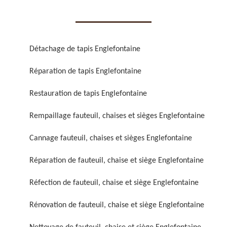
Détachage de tapis Englefontaine
Réparation de tapis Englefontaine
Réparation de fauteuil,
Réfection de fauteuil,
chaise et siège 59
chaise et siège 59
Restauration de tapis Englefontaine
Rempaillage fauteuil, chaises et sièges Englefontaine
Cannage fauteuil, chaises et sièges Englefontaine
Réparation de fauteuil, chaise et siège Englefontaine
Réfection de fauteuil, chaise et siège Englefontaine
Rénovation de fauteuil,
Nettoyage de fauteuil,
Rénovation de fauteuil, chaise et siège Englefontaine
chaise et siège 59
chaise et siège 59