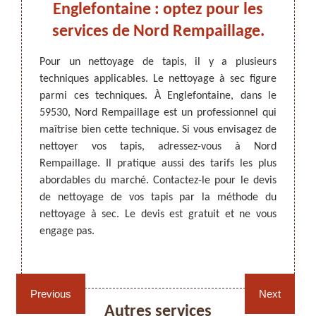
us à
Englefontaine : optez pour les
Eng
ord
services de Nord Rempaillage.
q
Pour un nettoyage de tapis, il y a plusieurs
Pour q
techniques applicables. Le nettoyage à sec figure
votre i
ARTISAN DEZITTER
, REMPAILLAGE -
térieur
parmi ces techniques. À Englefontaine, dans le
propre
CANNAGE - RECOLLAGE, 59 NORD
ttoyage
59530, Nord Rempaillage est un professionnel qui
occupa
nt être
maîtrise bien cette technique. Si vous envisagez de
des sal
ers, car
nettoyer vos tapis, adressez-vous à Nord
de vou
ntraine
Rempaillage. Il pratique aussi des tarifs les plus
de tap
er, vos
abordables du marché. Contactez-le pour le devis
qu’il 
l à qui
de nettoyage de vos tapis par la méthode du
tarifs
sure de
nettoyage à sec. Le devis est gratuit et ne vous
demand
z-le si
engage pas.
Rempaillage fauteuil,
Cannage fauteuil, chaises
chaises et sièges 59
et sièges 59
Previous
Next
Autres services