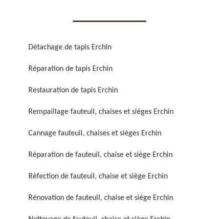
Détachage de tapis Erchin
Réparation de tapis Erchin
Réparation de fauteuil,
Réfection de fauteuil,
chaise et siège 59
chaise et siège 59
Restauration de tapis Erchin
Rempaillage fauteuil, chaises et sièges Erchin
Cannage fauteuil, chaises et sièges Erchin
Réparation de fauteuil, chaise et siège Erchin
Réfection de fauteuil, chaise et siège Erchin
Rénovation de fauteuil,
Nettoyage de fauteuil,
Rénovation de fauteuil, chaise et siège Erchin
chaise et siège 59
chaise et siège 59