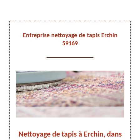
DEVIS ET DÉPLACEMENT GRATUITS
Entreprise nettoyage de tapis Erchin
59169
On vous rappelle immediatement
ez-
Nettoyage de tapis à Erchin, dans
Les 