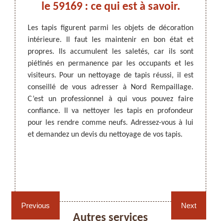
un
le 59169 : ce qui est à savoir.
le
Les tapis figurent parmi les objets de décoration
intérieure. Il faut les maintenir en bon état et
Le nett
propres. Ils accumulent les saletés, car ils sont
de cet
ARTISAN DEZITTER
, REMPAILLAGE -
térieur.
piétinés en permanence par les occupants et les
il acc
CANNAGE - RECOLLAGE, 59 NORD
es pour
visiteurs. Pour un nettoyage de tapis réussi, il est
régul
 figure
conseillé de vous adresser à Nord Rempaillage.
d’orne
aillage
C’est un professionnel à qui vous pouvez faire
nettoy
er à un
confiance. Il va nettoyer les tapis en profondeur
extrac
 à vos
pour les rendre comme neufs. Adressez-vous à lui
est a
qui lui
et demandez un devis du nettoyage de vos tapis.
profes
rmes. Il
bien c
ur vous
votre 
le !
telle 
Rempaillage fauteuil,
Cannage fauteuil, chaises
Erchin,
chaises et sièges 59
et sièges 59
Previous
Next
Autres services