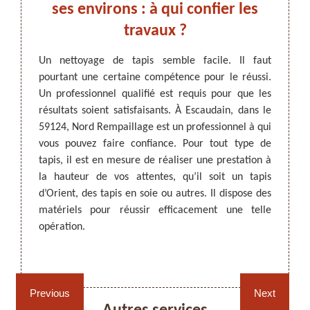
n
ses environs : à qui confier les
tapi
 ?
travaux ?
Nor
ntretien
Un nettoyage de tapis semble facile. Il faut
Les ta
anence,
pourtant une certaine compétence pour le réussi.
il est
ARTISAN DEZITTER
, REMPAILLAGE -
nettoyé
Un professionnel qualifié est requis pour que les
maison
CANNAGE - RECOLLAGE, 59 NORD
 objet
résultats soient satisfaisants. À Escaudain, dans le
profon
ques de
59124, Nord Rempaillage est un professionnel à qui
adres
age par
vous pouvez faire confiance. Pour tout type de
Rempai
ergents
tapis, il est en mesure de réaliser une prestation à
ce gen
est un
la hauteur de vos attentes, qu’il soit un tapis
relati
aîtrise
d’Orient, des tapis en soie ou autres. Il dispose des
de vou
yage de
matériels pour réussir efficacement une telle
plus de
our une
opération.
êtes à 
 êtes à
Rempaillage fauteuil,
Cannage fauteuil, chaises
chaises et sièges 59
et sièges 59
Previous
Next