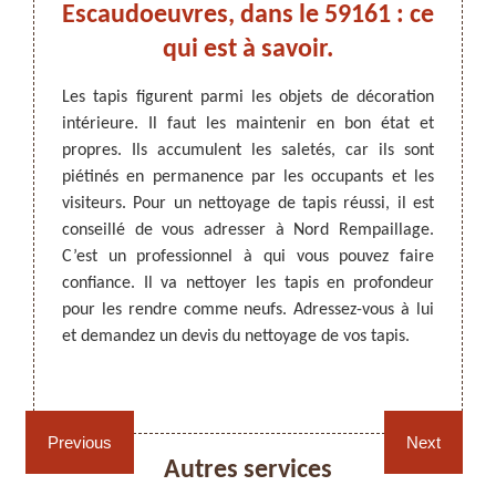
es
Escaudoeuvres, dans le 59161 : ce
Esc
qui est à savoir.
se
ration
Les tapis figurent parmi les objets de décoration
Pour u
ertaine
intérieure. Il faut les maintenir en bon état et
techni
ARTISAN DEZITTER
, REMPAILLAGE -
e tapis
propres. Ils accumulent les saletés, car ils sont
parmi 
CANNAGE - RECOLLAGE, 59 NORD
ettoyage
piétinés en permanence par les occupants et les
59161,
ar les
visiteurs. Pour un nettoyage de tapis réussi, il est
maîtri
age par
conseillé de vous adresser à Nord Rempaillage.
netto
client}
C’est un professionnel à qui vous pouvez faire
Rempai
en ces
confiance. Il va nettoyer les tapis en profondeur
aborda
 de vos
pour les rendre comme neufs. Adressez-vous à lui
de ne
ojet de
et demandez un devis du nettoyage de vos tapis.
nettoy
êtes à
engage
Rempaillage fauteuil,
Cannage fauteuil, chaises
chaises et sièges 59
et sièges 59
Previous
Next
Autres services