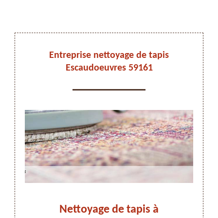
DEVIS ET DÉPLACEMENT GRATUITS
Entreprise nettoyage de tapis
Escaudoeuvres 59161
On vous rappelle immediatement
e de
Nettoyage de tapis à
N