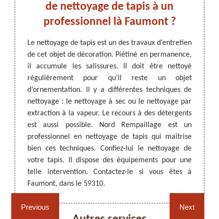
onnel
de nettoyage de tapis à un
dans
.
professionnel là Faumont ?
Les ta
intéri
térieur
Le nettoyage de tapis est un des travaux d’entretien
propre
ttoyage
de cet objet de décoration. Piétiné en permanence,
ARTISAN DEZITTER
, REMPAILLAGE -
piétin
nt être
il accumule les salissures. Il doit être nettoyé
CANNAGE - RECOLLAGE, 59 NORD
visiteu
ers, car
régulièrement pour qu’il reste un objet
consei
ntraine
d’ornementation. Il y a différentes techniques de
C’est 
er, vos
nettoyage : le nettoyage à sec ou le nettoyage par
confia
l à qui
extraction à la vapeur. Le recours à des détergents
pour l
sure de
est aussi possible. Nord Rempaillage est un
et dem
z-le si
professionnel en nettoyage de tapis qui maîtrise
bien ces techniques. Confiez-lui le nettoyage de
votre tapis. Il dispose des équipements pour une
telle intervention. Contactez-le si vous êtes à
Rempaillage fauteuil,
Cannage fauteuil, chaises
Faumont, dans le 59310.
chaises et sièges 59
et sièges 59
Previous
Next