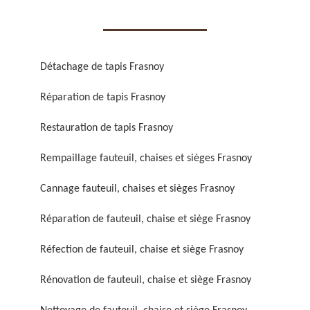
Détachage de tapis Frasnoy
Réparation de tapis Frasnoy
Réparation de fauteuil,
Réfection de fauteuil,
chaise et siège 59
chaise et siège 59
Restauration de tapis Frasnoy
Rempaillage fauteuil, chaises et sièges Frasnoy
Cannage fauteuil, chaises et sièges Frasnoy
Réparation de fauteuil, chaise et siège Frasnoy
Réfection de fauteuil, chaise et siège Frasnoy
Rénovation de fauteuil,
Nettoyage de fauteuil,
Rénovation de fauteuil, chaise et siège Frasnoy
chaise et siège 59
chaise et siège 59