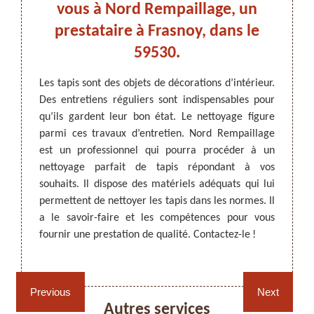
vous à Nord Rempaillage, un
pro
nel
prestataire à Frasnoy, dans le
59530.
pr
ARTISAN DEZITTER
, REMPAILLAGE -
rieure.
Les tapis sont des objets de décorations d’intérieur.
CANNAGE - RECOLLAGE, 59 NORD
teurs et
Des entretiens réguliers sont indispensables pour
Les ta
ent-ils
qu’ils gardent leur bon état. Le nettoyage figure
les mai
toyage,
parmi ces travaux d’entretien. Nord Rempaillage
il fau
ui vous
est un professionnel qui pourra procéder à un
appro
ications
nettoyage parfait de tapis répondant à vos
Rempai
 plus de
souhaits. Il dispose des matériels adéquats qui lui
faire 
ez-le et
permettent de nettoyer les tapis dans les normes. Il
site we
apis si
a le savoir-faire et les compétences pour vous
conditi
fournir une prestation de qualité. Contactez-le !
de tar
contact
Rempaillage fauteuil,
Cannage fauteuil, chaises
chaises et sièges 59
et sièges 59
Previous
Next
Autres services