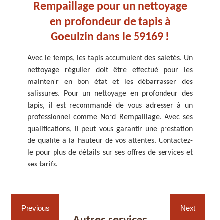
un
Rempaillage pour un nettoyage
dan
s le
en profondeur de tapis à
Nor
Goeulzin dans le 59169 !
ARTISAN DEZITTER
, REMPAILLAGE -
ttoyage
Avec le temps, les tapis accumulent des saletés. Un
Le net
CANNAGE - RECOLLAGE, 59 NORD
hausser
nettoyage régulier doit être effectué pour les
régulie
s tapis
maintenir en bon état et les débarrasser des
bon éta
andé de
salissures. Pour un nettoyage en profondeur des
adress
est un
tapis, il est recommandé de vous adresser à un
propos
 rendre
professionnel comme Nord Rempaillage. Avec ses
Pour 
ères et
qualifications, il peut vous garantir une prestation
endomm
n devis
de qualité à la hauteur de vos attentes. Contactez-
mesure 
dans le
le pour plus de détails sur ses offres de services et
pour d
s, vous
ses tarifs.
tarifa
en util
Rempaillage fauteuil,
Cannage fauteuil, chaises
site.
chaises et sièges 59
et sièges 59
Previous
Next