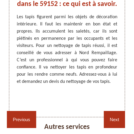
us à
dans le 59152 : ce qui est à savoir.
ext
evis
se
Les tapis figurent parmi les objets de décoration
intérieure. Il faut les maintenir en bon état et
propres. Ils accumulent les saletés, car ils sont
ARTISAN DEZITTER
, REMPAILLAGE -
travaux
Parmi 
piétinés en permanence par les occupants et les
CANNAGE - RECOLLAGE, 59 NORD
rieur en
nettoy
visiteurs. Pour un nettoyage de tapis réussi, il est
 de vous
vous r
conseillé de vous adresser à Nord Rempaillage.
nel qui
cette 
C’est un professionnel à qui vous pouvez faire
2. Pour
Il a le
confiance. Il va nettoyer les tapis en profondeur
ger, il
Les ré
pour les rendre comme neufs. Adressez-vous à lui
 donner
confiez
et demandez un devis du nettoyage de vos tapis.
rir ses
accessi
 pouvez
ses con
ant le
Rempaillage fauteuil,
Cannage fauteuil, chaises
chaises et sièges 59
et sièges 59
Previous
Next
Autres services