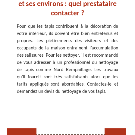
r les
et ses environs : quel prestataire
contacter ?
Parmi 
mainte
Il faut
Pour que les tapis contribuent à la décoration de
Un pro
réussi.
votre intérieur, ils doivent être bien entretenus et
ARTISAN DEZITTER
, REMPAILLAGE -
de vos
que les
propres. Les piétinements des visiteurs et des
CANNAGE - RECOLLAGE, 59 NORD
endomm
 dans le
occupants de la maison entrainent l’accumulation
à qui 
l à qui
des salissures. Pour les nettoyer, il est recommandé
web po
type de
de vous adresser à un professionnel du nettoyage
condit
tation à
de tapis comme Nord Rempaillage. Les travaux
en lign
n tapis
qu’il fournit sont très satisfaisants alors que les
êtes à
pose des
tarifs appliqués sont abordables. Contactez-le et
e telle
demandez un devis du nettoyage de vos tapis.
Rempaillage fauteuil,
Cannage fauteuil, chaises
chaises et sièges 59
et sièges 59