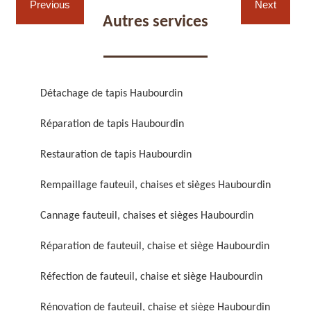
Previous
Next
Autres services
Détachage de tapis Haubourdin
Réparation de fauteuil,
Réfection de fauteuil,
Réparation de tapis Haubourdin
chaise et siège 59
chaise et siège 59
Restauration de tapis Haubourdin
Rempaillage fauteuil, chaises et sièges Haubourdin
Cannage fauteuil, chaises et sièges Haubourdin
Réparation de fauteuil, chaise et siège Haubourdin
Rénovation de fauteuil,
Nettoyage de fauteuil,
Réfection de fauteuil, chaise et siège Haubourdin
chaise et siège 59
chaise et siège 59
Rénovation de fauteuil, chaise et siège Haubourdin