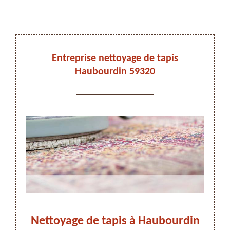
DEVIS ET DÉPLACEMENT GRATUITS
Entreprise nettoyage de tapis
Haubourdin 59320
On vous rappelle immediatement
urdin
Nettoyage de tapis à Haubourdin
Adr