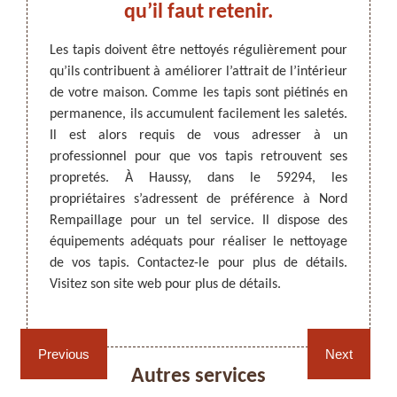
ire
qu’il faut retenir.
H
e
Les tapis doivent être nettoyés régulièrement pour
qu’ils contribuent à améliorer l’attrait de l’intérieur
tion de
Pour u
de votre maison. Comme les tapis sont piétinés en
tenus et
import
ARTISAN DEZITTER
, REMPAILLAGE -
permanence, ils accumulent facilement les saletés.
 et des
que vo
CANNAGE - RECOLLAGE, 59 NORD
Il est alors requis de vous adresser à un
ulation
vous à
professionnel pour que vos tapis retrouvent ses
commandé
en la m
propretés. À Haussy, dans le 59294, les
ttoyage
suivi 
propriétaires s’adressent de préférence à Nord
travaux
en me
Rempaillage pour un tel service. Il dispose des
que les
hauteu
équipements adéquats pour réaliser le nettoyage
z-le et
visita
de vos tapis. Contactez-le pour plus de détails.
s.
êtes à 
Visitez son site web pour plus de détails.
Rempaillage fauteuil,
Cannage fauteuil, chaises
chaises et sièges 59
et sièges 59
Previous
Next
Autres services