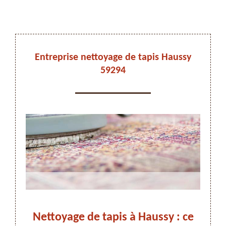
DEVIS ET DÉPLACEMENT GRATUITS
Entreprise nettoyage de tapis Haussy
59294
On vous rappelle immediatement
 et
Nettoyage de tapis à Haussy : ce
Tra