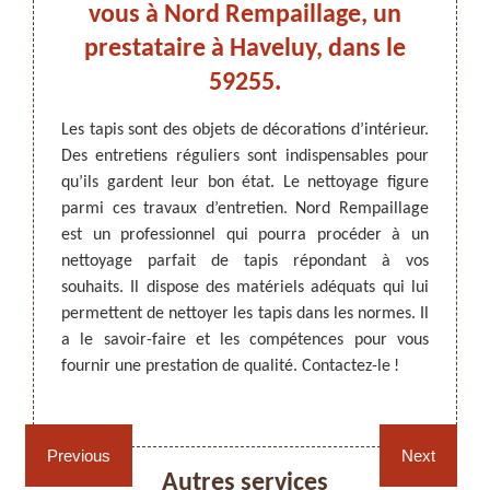
n
vous à Nord Rempaillage, un
Have
?
prestataire à Haveluy, dans le
59255.
ntretien
Pour u
anence,
techni
ARTISAN DEZITTER
, REMPAILLAGE -
Les tapis sont des objets de décorations d’intérieur.
nettoyé
parmi 
CANNAGE - RECOLLAGE, 59 NORD
Des entretiens réguliers sont indispensables pour
 objet
Nord R
qu’ils gardent leur bon état. Le nettoyage figure
ques de
bien c
parmi ces travaux d’entretien. Nord Rempaillage
age par
vos ta
est un professionnel qui pourra procéder à un
ergents
pratiq
nettoyage parfait de tapis répondant à vos
est un
marché
souhaits. Il dispose des matériels adéquats qui lui
aîtrise
vos ta
permettent de nettoyer les tapis dans les normes. Il
yage de
devis e
a le savoir-faire et les compétences pour vous
our une
fournir une prestation de qualité. Contactez-le !
 êtes à
Rempaillage fauteuil,
Cannage fauteuil, chaises
chaises et sièges 59
et sièges 59
Previous
Next
Autres services