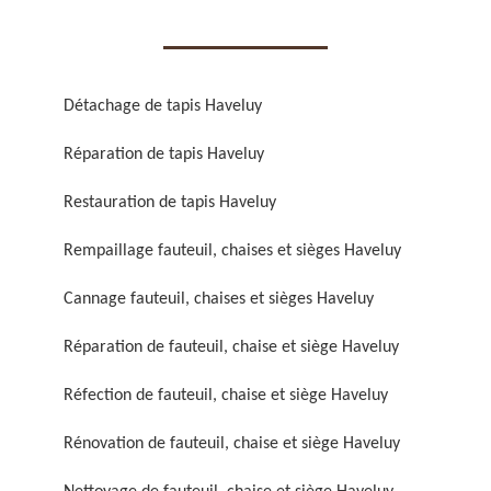
Détachage de tapis Haveluy
Réparation de tapis Haveluy
Réparation de fauteuil,
Réfection de fauteuil,
chaise et siège 59
chaise et siège 59
Restauration de tapis Haveluy
Rempaillage fauteuil, chaises et sièges Haveluy
Cannage fauteuil, chaises et sièges Haveluy
Réparation de fauteuil, chaise et siège Haveluy
Réfection de fauteuil, chaise et siège Haveluy
Rénovation de fauteuil,
Nettoyage de fauteuil,
Rénovation de fauteuil, chaise et siège Haveluy
chaise et siège 59
chaise et siège 59