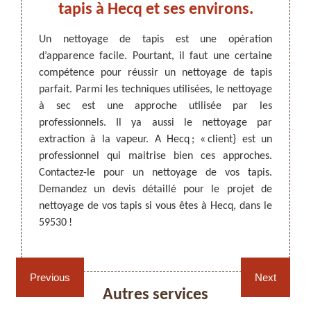
un
tapis à Hecq et ses environs.
adre
 le
Un nettoyage de tapis est une opération
d’apparence facile. Pourtant, il faut une certaine
Les ta
compétence pour réussir un nettoyage de tapis
qui do
ARTISAN DEZITTER
, REMPAILLAGE -
ttoyage
parfait. Parmi les techniques utilisées, le nettoyage
figure
CANNAGE - RECOLLAGE, 59 NORD
hausser
à sec est une approche utilisée par les
effectu
s tapis
professionnels. Il ya aussi le nettoyage par
les ta
andé de
extraction à la vapeur. A Hecq ; « client} est un
des sa
est un
professionnel qui maitrise bien ces approches.
tapis 
 rendre
Contactez-le pour un nettoyage de vos tapis.
vous p
ères et
Demandez un devis détaillé pour le projet de
fourni
n devis
nettoyage de vos tapis si vous êtes à Hecq, dans le
vous ê
59530 !
59530 !
us n’en
Rempaillage fauteuil,
Cannage fauteuil, chaises
chaises et sièges 59
et sièges 59
Previous
Next
Autres services