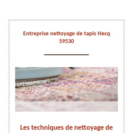
DEVIS ET DÉPLACEMENT GRATUITS
Entreprise nettoyage de tapis Hecq
59530
On vous rappelle immediatement
ez-
Les techniques de nettoyage de
N