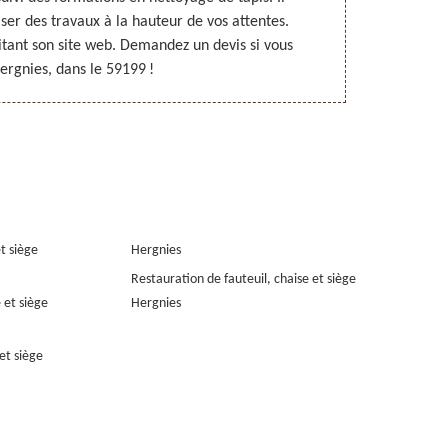
ser des travaux à la hauteur de vos attentes.
toutes les qu
itant son site web. Demandez un devis si vous
de détails s
ergnies, dans le 59199 !
devis du
et siège
Hergnies
Restauration de fauteuil, chaise et siège
 et siège
Hergnies
et siège