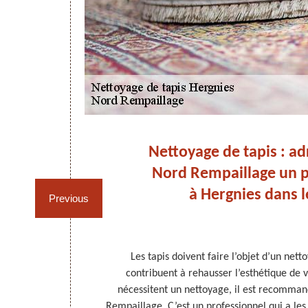
:
Nettoyage de tapis : ad
el
Nord Rempaillage un p
à Hergnies dans 
Previous
ent être bien
Les tapis doivent faire l’objet d’un nett
doivent être
contribuent à rehausser l’esthétique de vo
 font l’objet de
nécessitent un nettoyage, il est recomma
 nettoyer, vos
Rempaillage. C’est un professionnel qui a le