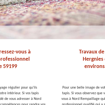
ressez-vous à
Travaux de 
rofessionnel
Hergnies 
le 59199
environs 
oyage régulier pour qu’ils
Pour une belle image de votr
tre intérieur. Si vos tapis
tapis. Si vous observez que 
ndé de vous adresser à Nord
vous à Nord Rempaillage qui 
s compétences pour rendre vos
professionnel qualifié qui a 