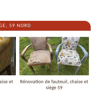
GE, 59 NORD
aise et
Rénovation de fauteuil, chaise et
Nettoyag
siège 59