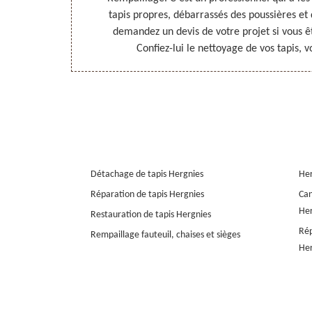
pouvez faire
tapis propres, débarrassés des poussières et 
ité. Contactez-
demandez un devis de votre projet si vous ê
Confiez-lui le nettoyage de vos tapis, v
Détachage de tapis Hergnies
Her
Réparation de tapis Hergnies
Can
Her
Restauration de tapis Hergnies
Rép
Rempaillage fauteuil, chaises et sièges
Her