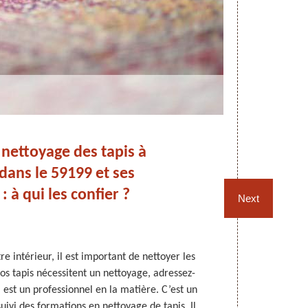
nettoyage des tapis à
Pou
dans le 59199 et ses
: à qui les confier ?
Next
e intérieur, il est important de nettoyer les
Les tapis s
vos tapis nécessitent un nettoyage, adressez-
permanenc
est un professionnel en la matière. C’est un
accumulent
suivi des formations en nettoyage de tapis. Il
Rempaillage