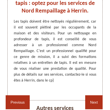
un
tapis : optez pour les services de
pro
le
Nord Rempaillage à Herrin.
pr
Les tapis doivent être nettoyés régulièrement, car
il est souvent piétiné par les occupants de la
ARTISAN DEZITTER
, REMPAILLAGE -
térieur.
maison et des visiteurs. Pour un nettoyage en
CANNAGE - RECOLLAGE, 59 NORD
es pour
Les ta
profondeur de tapis, il est conseillé de vous
 figure
les mai
adresser à un professionnel comme Nord
aillage
il fau
Rempaillage. C’est un professionnel qualifié pour
er à un
appro
ce genre de mission, il a suivi des formations
 à vos
Rempai
relatives à un entretien de tapis. Il est en mesure
qui lui
faire 
de vous réaliser une prestation de qualité. Pour
rmes. Il
site we
plus de détails sur ses services, contactez-le si vous
ur vous
conditi
êtes à Herrin, dans le cp}
le !
de tar
contact
Rempaillage fauteuil,
Cannage fauteuil, chaises
chaises et sièges 59
et sièges 59
Previous
Next
Autres services