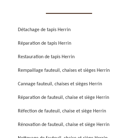
Détachage de tapis Herrin
Réparation de tapis Herrin
Réparation de fauteuil,
Réfection de fauteuil,
chaise et siège 59
chaise et siège 59
Restauration de tapis Herrin
Rempaillage fauteuil, chaises et sièges Herrin
Cannage fauteuil, chaises et sièges Herrin
Réparation de fauteuil, chaise et siège Herrin
Réfection de fauteuil, chaise et siège Herrin
Rénovation de fauteuil,
Nettoyage de fauteuil,
Rénovation de fauteuil, chaise et siège Herrin
chaise et siège 59
chaise et siège 59