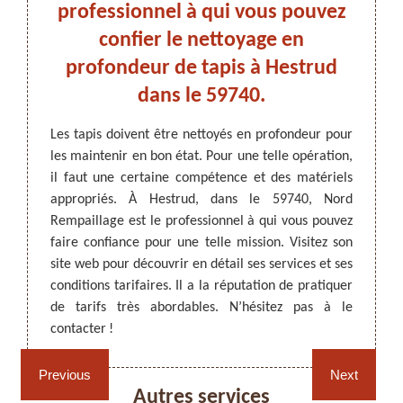
ire
professionnel à qui vous pouvez
se
confier le nettoyage en
profondeur de tapis à Hestrud
tion de
Un net
dans le 59740.
tenus et
pourta
ARTISAN DEZITTER
, REMPAILLAGE -
 et des
Un pro
CANNAGE - RECOLLAGE, 59 NORD
Les tapis doivent être nettoyés en profondeur pour
ulation
résult
les maintenir en bon état. Pour une telle opération,
commandé
59740,
il faut une certaine compétence et des matériels
ttoyage
vous p
appropriés. À Hestrud, dans le 59740, Nord
travaux
tapis, 
Rempaillage est le professionnel à qui vous pouvez
que les
la hau
faire confiance pour une telle mission. Visitez son
z-le et
d’Orien
site web pour découvrir en détail ses services et ses
s.
matéri
conditions tarifaires. Il a la réputation de pratiquer
opérat
de tarifs très abordables. N’hésitez pas à le
contacter !
Rempaillage fauteuil,
Cannage fauteuil, chaises
chaises et sièges 59
et sièges 59
Previous
Next
Autres services