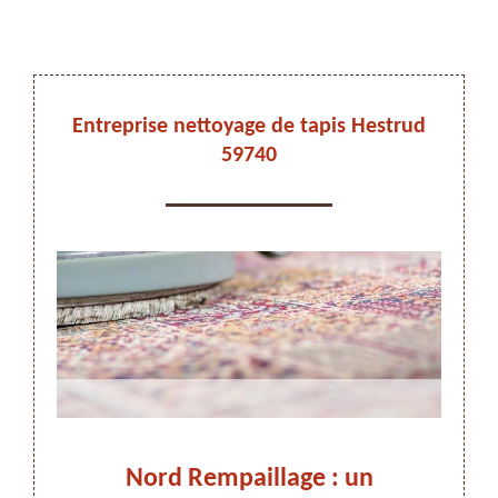
DEVIS ET DÉPLACEMENT GRATUITS
Entreprise nettoyage de tapis Hestrud
59740
On vous rappelle immediatement
d et
Nord Rempaillage : un
Net