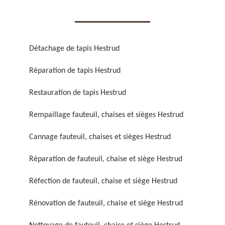
Détachage de tapis Hestrud
Réparation de tapis Hestrud
Réparation de fauteuil,
Réfection de fauteuil,
chaise et siège 59
chaise et siège 59
Restauration de tapis Hestrud
Rempaillage fauteuil, chaises et sièges Hestrud
Cannage fauteuil, chaises et sièges Hestrud
Réparation de fauteuil, chaise et siège Hestrud
Réfection de fauteuil, chaise et siège Hestrud
Rénovation de fauteuil,
Nettoyage de fauteuil,
Rénovation de fauteuil, chaise et siège Hestrud
chaise et siège 59
chaise et siège 59