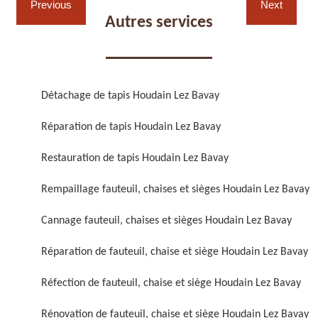
Previous
Next
Autres services
Détachage de tapis Houdain Lez Bavay
Réparation de fauteuil,
Réfection de fauteuil,
Réparation de tapis Houdain Lez Bavay
chaise et siège 59
chaise et siège 59
Restauration de tapis Houdain Lez Bavay
Rempaillage fauteuil, chaises et sièges Houdain Lez Bavay
Cannage fauteuil, chaises et sièges Houdain Lez Bavay
Réparation de fauteuil, chaise et siège Houdain Lez Bavay
Rénovation de fauteuil,
Nettoyage de fauteuil,
Réfection de fauteuil, chaise et siège Houdain Lez Bavay
chaise et siège 59
chaise et siège 59
Rénovation de fauteuil, chaise et siège Houdain Lez Bavay