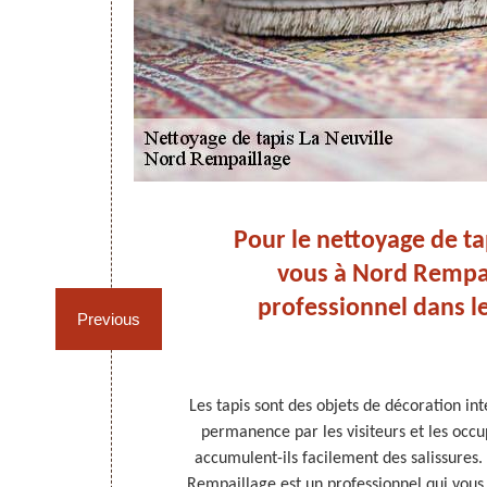
n à
Pour le nettoyage de ta
 :
vous à Nord Rempai
ge.
professionnel dans l
Previous
r extraction à
Les tapis sont des objets de décoration inté
maîtrise bien
permanence par les visiteurs et les occu
s matériels
accumulent-ils facilement des salissures.
cevront pas si
Rempaillage est un professionnel qui vous 