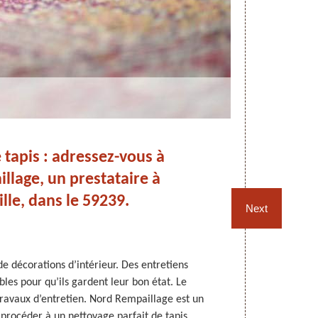
 tapis : adressez-vous à
N
lage, un prestataire à
a
lle, dans le 59239.
Next
 de décorations d’intérieur. Des entretiens
Les tapis so
bles pour qu’ils gardent leur bon état. Le
entretenus.
travaux d’entretien. Nord Rempaillage est un
effectués sur l
 procéder à un nettoyage parfait de tapis
piétinement q