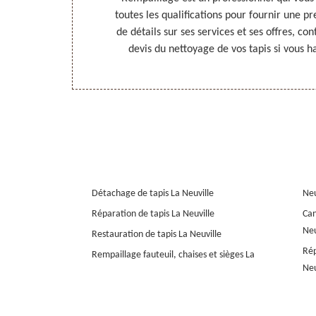
cessibles. Pour
toutes les qualifications pour fournir une pr
isitez son site
de détails sur ses services et ses offres, co
devis du nettoyage de vos tapis si vous h
Détachage de tapis La Neuville
Neu
Réparation de tapis La Neuville
Can
Neu
Restauration de tapis La Neuville
Rép
Rempaillage fauteuil, chaises et sièges La
Neu