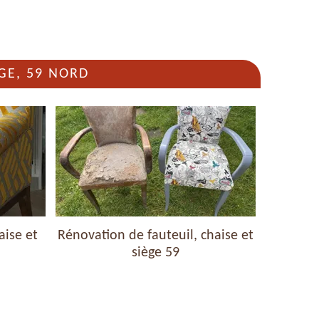
GE, 59 NORD
aise et
Rénovation de fauteuil, chaise et
Nettoyag
siège 59