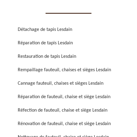
Détachage de tapis Lesdain
Réparation de tapis Lesdain
Réparation de fauteuil,
Réfection de fauteuil,
chaise et siège 59
chaise et siège 59
Restauration de tapis Lesdain
Rempaillage fauteuil, chaises et sièges Lesdain
Cannage fauteuil, chaises et sièges Lesdain
Réparation de fauteuil, chaise et siège Lesdain
Réfection de fauteuil, chaise et siège Lesdain
Rénovation de fauteuil,
Nettoyage de fauteuil,
Rénovation de fauteuil, chaise et siège Lesdain
chaise et siège 59
chaise et siège 59