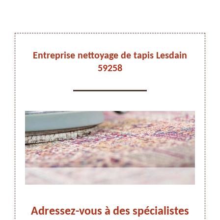
DEVIS ET DÉPLACEMENT GRATUITS
Entreprise nettoyage de tapis Lesdain
59258
On vous rappelle immediatement
in,
Adressez-vous à des spécialistes
Ne