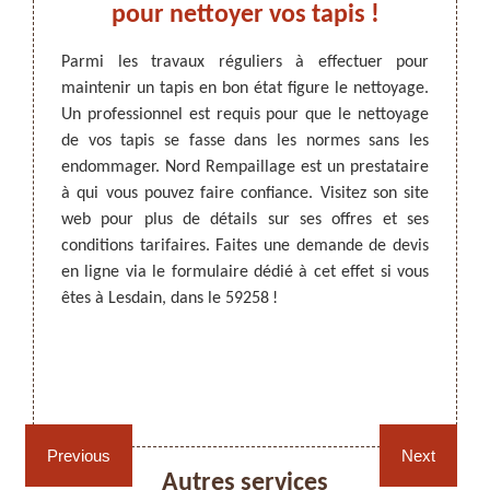
voir.
pour nettoyer vos tapis !
adre
oration
Parmi les travaux réguliers à effectuer pour
état et
maintenir un tapis en bon état figure le nettoyage.
Les ta
ls sont
Un professionnel est requis pour que le nettoyage
qui do
ARTISAN DEZITTER
, REMPAILLAGE -
 et les
de vos tapis se fasse dans les normes sans les
figure
CANNAGE - RECOLLAGE, 59 NORD
, il est
endommager. Nord Rempaillage est un prestataire
effectu
illage.
à qui vous pouvez faire confiance. Visitez son site
les ta
z faire
web pour plus de détails sur ses offres et ses
des sa
fondeur
conditions tarifaires. Faites une demande de devis
tapis 
s à lui
en ligne via le formulaire dédié à cet effet si vous
vous p
pis.
êtes à Lesdain, dans le 59258 !
fourni
vous êt
Rempaillage fauteuil,
Cannage fauteuil, chaises
chaises et sièges 59
et sièges 59
Previous
Next
Autres services