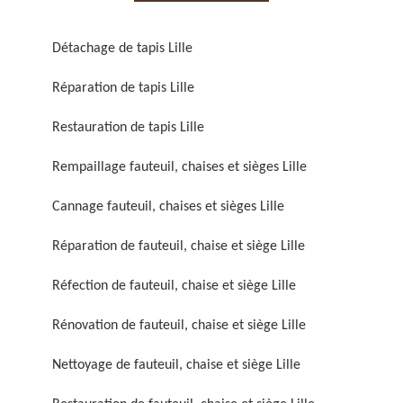
Détachage de tapis Lille
Réparation de tapis Lille
Restauration de tapis Lille
Réparation de fauteuil,
Réfection de fauteuil,
chaise et siège 59
chaise et siège 59
Rempaillage fauteuil, chaises et sièges Lille
Cannage fauteuil, chaises et sièges Lille
Réparation de fauteuil, chaise et siège Lille
Réfection de fauteuil, chaise et siège Lille
Rénovation de fauteuil, chaise et siège Lille
Rénovation de fauteuil,
Nettoyage de fauteuil,
Nettoyage de fauteuil, chaise et siège Lille
chaise et siège 59
chaise et siège 59