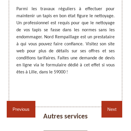
Parmi les travaux réguliers à effectuer pour
maintenir un tapis en bon état figure le nettoyage.
tion de
D’un p
Un professionnel est requis pour que le nettoyage
tenus et
aisé. L
de vos tapis se fasse dans les normes sans les
 et des
objets
ARTISAN DEZITTER
, REMPAILLAGE -
endommager. Nord Rempaillage est un prestataire
ulation
d’une
CANNAGE - RECOLLAGE, 59 NORD
à qui vous pouvez faire confiance. Visitez son site
commandé
approp
web pour plus de détails sur ses offres et ses
ttoyage
à qui 
conditions tarifaires. Faites une demande de devis
travaux
êtes à
en ligne via le formulaire dédié à cet effet si vous
que les
nécess
êtes à Lille, dans le 59000 !
z-le et
Contac
s.
tarifs
projet.
Rempaillage fauteuil,
Cannage fauteuil, chaises
Previous
Next
chaises et sièges 59
et sièges 59
Autres services