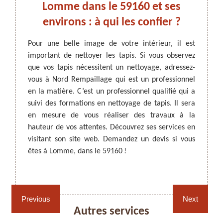
!
Lomme dans le 59160 et ses
adre
environs : à qui les confier ?
er pour
toyage.
Pour une belle image de votre intérieur, il est
Les ta
ttoyage
important de nettoyer les tapis. Si vous observez
qui do
ARTISAN DEZITTER
, REMPAILLAGE -
ans les
que vos tapis nécessitent un nettoyage, adressez-
figure
CANNAGE - RECOLLAGE, 59 NORD
tataire
vous à Nord Rempaillage qui est un professionnel
effectu
on site
en la matière. C’est un professionnel qualifié qui a
les ta
 et ses
suivi des formations en nettoyage de tapis. Il sera
des sa
e devis
en mesure de vous réaliser des travaux à la
tapis 
 si vous
hauteur de vos attentes. Découvrez ses services en
vous p
visitant son site web. Demandez un devis si vous
fourni
êtes à Lomme, dans le 59160 !
vous ê
Rempaillage fauteuil,
Cannage fauteuil, chaises
chaises et sièges 59
et sièges 59
Previous
Next
Autres services