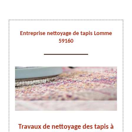
DEVIS ET DÉPLACEMENT GRATUITS
Entreprise nettoyage de tapis Lomme
59160
On vous rappelle immediatement
stes
Travaux de nettoyage des tapis à
Ne