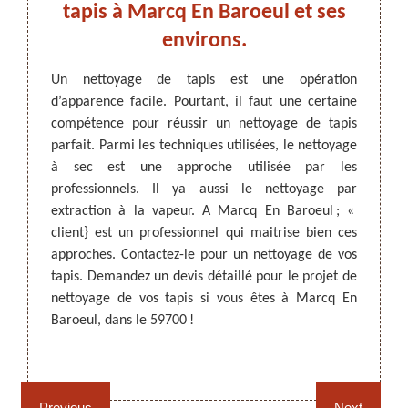
our
tapis à Marcq En Baroeul et ses
ext
lage.
environs.
se
usieurs
Un nettoyage de tapis est une opération
 figure
d’apparence facile. Pourtant, il faut une certaine
ARTISAN DEZITTER
, REMPAILLAGE -
Parmi 
dans le
compétence pour réussir un nettoyage de tapis
CANNAGE - RECOLLAGE, 59 NORD
nettoy
nel qui
parfait. Parmi les techniques utilisées, le nettoyage
vous r
agez de
à sec est une approche utilisée par les
cette 
à Nord
professionnels. Il ya aussi le nettoyage par
Il a le
es plus
extraction à la vapeur. A Marcq En Baroeul ; «
Les ré
e devis
client} est un professionnel qui maitrise bien ces
confiez
ode du
approches. Contactez-le pour un nettoyage de vos
accessi
ne vous
tapis. Demandez un devis détaillé pour le projet de
ses con
nettoyage de vos tapis si vous êtes à Marcq En
Baroeul, dans le 59700 !
Rempaillage fauteuil,
Cannage fauteuil, chaises
chaises et sièges 59
et sièges 59
Previous
Next