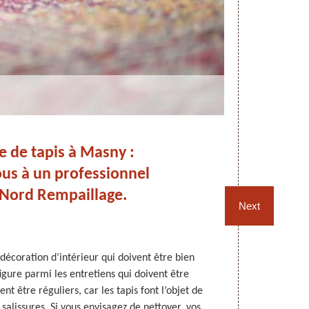
 de tapis à Masny :
Ne
us à un professionnel
ord Rempaillage.
Re
Next
 décoration d’intérieur qui doivent être bien
Le nettoyage
igure parmi les entretiens qui doivent être
maintenir un 
vent être réguliers, car les tapis font l’objet de
vous adres
salissures. Si vous envisagez de nettoyer, vos
services à M