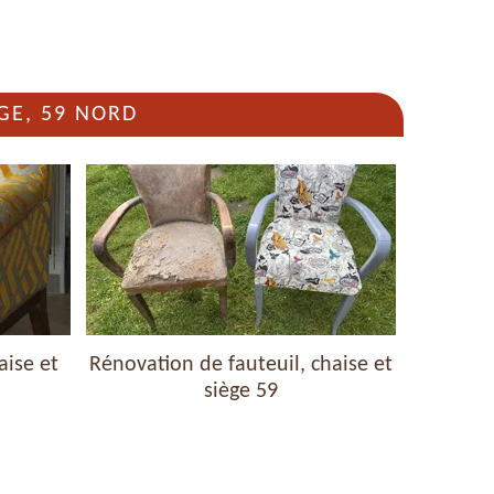
GE, 59 NORD
aise et
Rénovation de fauteuil, chaise et
Nettoyag
siège 59