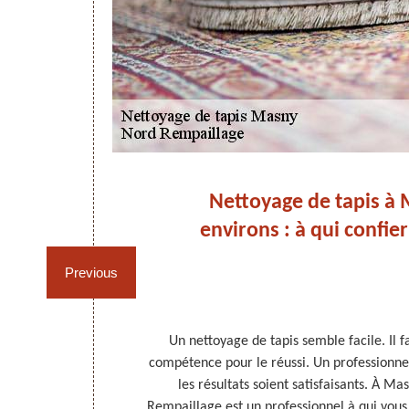
 à
Nettoyage de tapis à 
environs : à qui confier
Previous
 nettoyer les
Un nettoyage de tapis semble facile. Il 
ge, adressez-
compétence pour le réussi. Un professionnel
ère. C’est un
les résultats soient satisfaisants. À M
e de tapis. Il
Rempaillage est un professionnel à qui vous