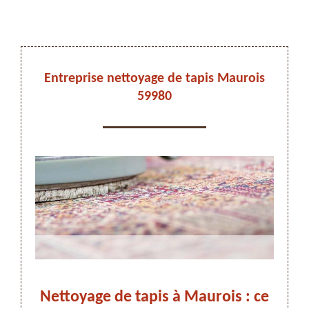
DEVIS ET DÉPLACEMENT GRATUITS
Entreprise nettoyage de tapis Maurois
59980
On vous rappelle immediatement
ez-
Nettoyage de tapis à Maurois : ce
Net