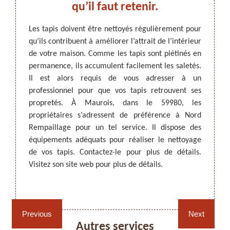
un
qu’il faut retenir.
adre
 le
Les tapis doivent être nettoyés régulièrement pour
qu’ils contribuent à améliorer l’attrait de l’intérieur
Les ta
de votre maison. Comme les tapis sont piétinés en
qui do
ARTISAN DEZITTER
, REMPAILLAGE -
térieur.
permanence, ils accumulent facilement les saletés.
figure
CANNAGE - RECOLLAGE, 59 NORD
es pour
Il est alors requis de vous adresser à un
effectu
 figure
professionnel pour que vos tapis retrouvent ses
les ta
aillage
propretés. À Maurois, dans le 59980, les
des sa
er à un
propriétaires s’adressent de préférence à Nord
tapis 
 à vos
Rempaillage pour un tel service. Il dispose des
vous p
qui lui
équipements adéquats pour réaliser le nettoyage
fourni
rmes. Il
de vos tapis. Contactez-le pour plus de détails.
vous ê
ur vous
Visitez son site web pour plus de détails.
le !
Rempaillage fauteuil,
Cannage fauteuil, chaises
chaises et sièges 59
et sièges 59
Previous
Next
Autres services