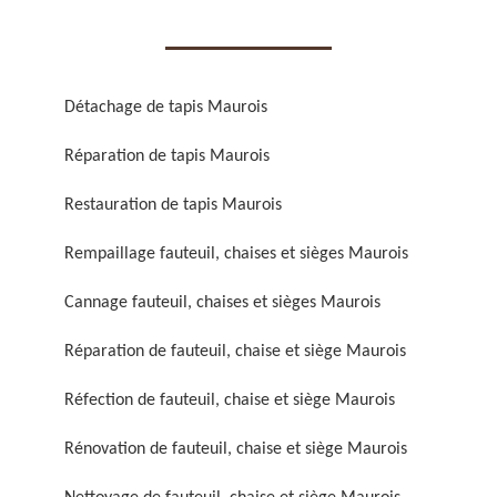
Détachage de tapis Maurois
Réparation de tapis Maurois
Réparation de fauteuil,
Réfection de fauteuil,
chaise et siège 59
chaise et siège 59
Restauration de tapis Maurois
Rempaillage fauteuil, chaises et sièges Maurois
Cannage fauteuil, chaises et sièges Maurois
Réparation de fauteuil, chaise et siège Maurois
Réfection de fauteuil, chaise et siège Maurois
Rénovation de fauteuil,
Nettoyage de fauteuil,
Rénovation de fauteuil, chaise et siège Maurois
chaise et siège 59
chaise et siège 59