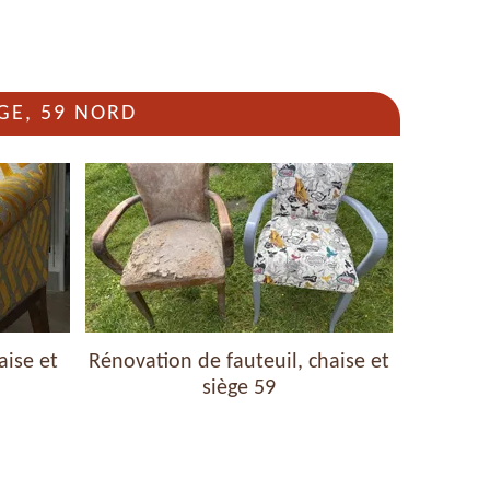
GE, 59 NORD
aise et
Rénovation de fauteuil, chaise et
Nettoyag
siège 59