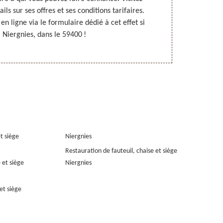
ils sur ses offres et ses conditions tarifaires.
Niergnies ; «
n ligne via le formulaire dédié à cet effet si
Contactez-le
 Niergnies, dans le 59400 !
pour le proje
et siège
Niergnies
Restauration de fauteuil, chaise et siège
 et siège
Niergnies
et siège