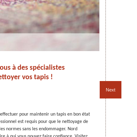
ous à des spécialistes
Les
ttoyer vos tapis !
Next
 effectuer pour maintenir un tapis en bon état
Un nettoyage
essionnel est requis pour que le nettoyage de
faut une cer
s les normes sans les endommager. Nord
Parmi les tech
re à qui vous pouvez faire confiance. Visitez
par les profes