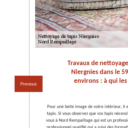
age
Travaux de nettoyage
 de
Niergnies dans le 59
!
environs : à qui les
Previous
e régulier doit
Pour une belle image de votre intérieur, il 
rrasser des
tapis. Si vous observez que vos tapis nécess
est recommandé
vous à Nord Rempaillage qui est un professi
age. Avec ses
professionnel qualifié qui a suivi des format