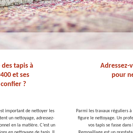
 des tapis à
Adressez-v
400 et ses
pour ne
 confier ?
est important de nettoyer les
Parmi les travaux réguliers à
itent un nettoyage, adressez-
figure le nettoyage. Un prof
onnel en la matière. C’est un
vos tapis se fasse dan
ions en nettoyage de tapis. Il
Rempaillage est un prestatai