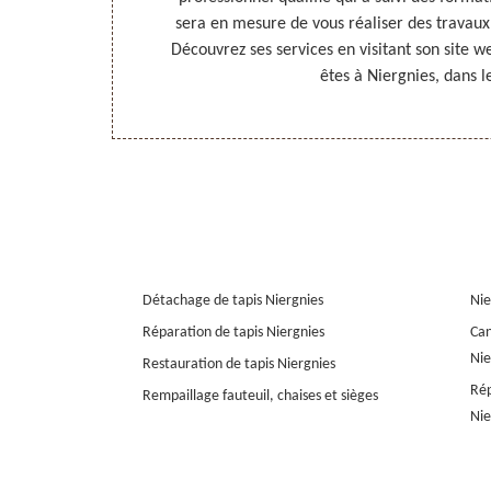
é à la hauteur
sera en mesure de vous réaliser des travaux 
res de services
Découvrez ses services en visitant son site 
êtes à Niergnies, dans l
Détachage de tapis Niergnies
Nie
Réparation de tapis Niergnies
Can
Nie
Restauration de tapis Niergnies
Rép
Rempaillage fauteuil, chaises et sièges
Nie