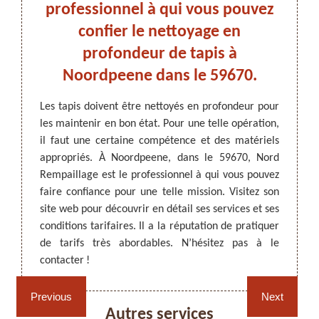
t ses
professionnel à qui vous pouvez
et s
 ?
confier le nettoyage en
profondeur de tapis à
 il est
Un net
Noordpeene dans le 59670.
bservez
pourta
ARTISAN DEZITTER
, REMPAILLAGE -
ressez-
Un pro
CANNAGE - RECOLLAGE, 59 NORD
Les tapis doivent être nettoyés en profondeur pour
sionnel
résult
les maintenir en bon état. Pour une telle opération,
ié qui a
le 596
il faut une certaine compétence et des matériels
Il sera
qui vo
appropriés. À Noordpeene, dans le 59670, Nord
x à la
tapis, 
Rempaillage est le professionnel à qui vous pouvez
ices en
la hau
faire confiance pour une telle mission. Visitez son
si vous
d’Orien
site web pour découvrir en détail ses services et ses
matéri
conditions tarifaires. Il a la réputation de pratiquer
opérat
de tarifs très abordables. N’hésitez pas à le
contacter !
Rempaillage fauteuil,
Cannage fauteuil, chaises
chaises et sièges 59
et sièges 59
Previous
Next
Autres services