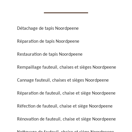
Détachage de tapis Noordpeene
Réparation de tapis Noordpeene
Réparation de fauteuil,
Réfection de fauteuil,
chaise et siège 59
chaise et siège 59
Restauration de tapis Noordpeene
Rempaillage fauteuil, chaises et sièges Noordpeene
Cannage fauteuil, chaises et sièges Noordpeene
Réparation de fauteuil, chaise et siège Noordpeene
Réfection de fauteuil, chaise et siège Noordpeene
Rénovation de fauteuil,
Nettoyage de fauteuil,
Rénovation de fauteuil, chaise et siège Noordpeene
chaise et siège 59
chaise et siège 59