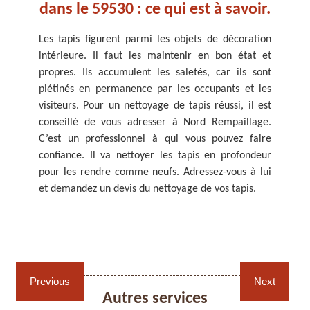
ire
dans le 59530 : ce qui est à savoir.
pro
Les tapis figurent parmi les objets de décoration
pro
intérieure. Il faut les maintenir en bon état et
tion de
propres. Ils accumulent les saletés, car ils sont
tenus et
ARTISAN DEZITTER
, REMPAILLAGE -
piétinés en permanence par les occupants et les
 et des
CANNAGE - RECOLLAGE, 59 NORD
Les ta
visiteurs. Pour un nettoyage de tapis réussi, il est
ulation
les mai
conseillé de vous adresser à Nord Rempaillage.
commandé
il fau
C’est un professionnel à qui vous pouvez faire
ttoyage
appro
confiance. Il va nettoyer les tapis en profondeur
travaux
Rempai
pour les rendre comme neufs. Adressez-vous à lui
que les
faire 
et demandez un devis du nettoyage de vos tapis.
z-le et
site we
s.
conditi
de tar
contact
Rempaillage fauteuil,
Cannage fauteuil, chaises
chaises et sièges 59
et sièges 59
Previous
Next
Autres services