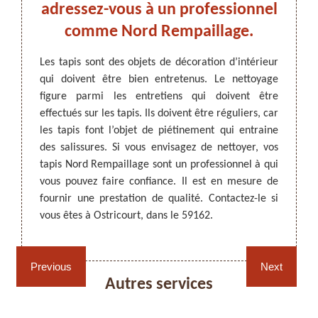
s
adressez-vous à un professionnel
s
comme Nord Rempaillage.
Les ta
qu’ils 
Les tapis sont des objets de décoration d’intérieur
de vot
qui doivent être bien entretenus. Le nettoyage
ARTISAN DEZITTER
, REMPAILLAGE -
ent les
perman
figure parmi les entretiens qui doivent être
CANNAGE - RECOLLAGE, 59 NORD
par les
Il es
effectués sur les tapis. Ils doivent être réguliers, car
ge une
profes
les tapis font l’objet de piétinement qui entraine
r. Nord
propr
des salissures. Si vous envisagez de nettoyer, vos
yage de
propri
tapis Nord Rempaillage sont un professionnel à qui
ui vous
Rempai
vous pouvez faire confiance. Il est en mesure de
reconnu
équipe
fournir une prestation de qualité. Contactez-le si
dables.
de vos
vous êtes à Ostricourt, dans le 59162.
is pour
Visitez
Rempaillage fauteuil,
Cannage fauteuil, chaises
Previous
Next
chaises et sièges 59
et sièges 59
Autres services