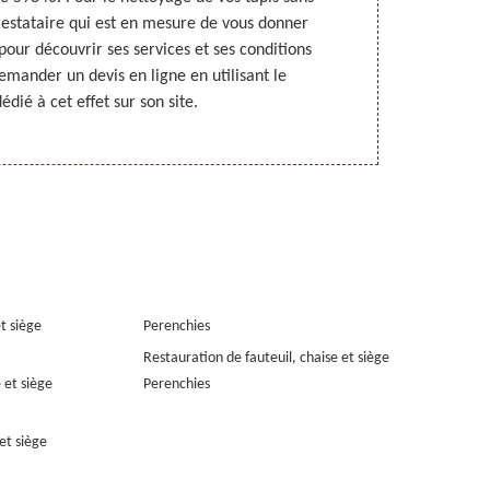
restataire qui est en mesure de vous donner
toutes les qu
e pour découvrir ses services et ses conditions
de détails s
emander un devis en ligne en utilisant le
devis du 
édié à cet effet sur son site.
et siège
Perenchies
Restauration de fauteuil, chaise et siège
 et siège
Perenchies
et siège