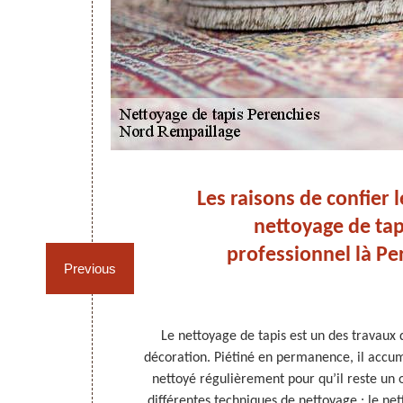
nnel
Les raisons de confier 
nettoyage de tap
s à
professionnel là Pe
Previous
ntenir en bon
Le nettoyage de tapis est un des travaux 
tence et des
décoration. Piétiné en permanence, il accumul
mpaillage est
nettoyé régulièrement pour qu’il reste un o
telle mission.
différentes techniques de nettoyage : le ne