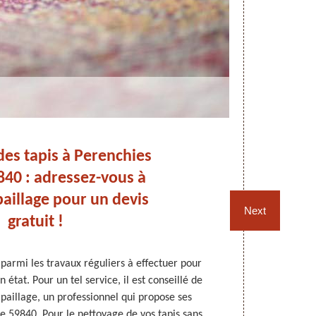
es tapis à Perenchies
Pou
840 : adressez-vous à
illage pour un devis
Next
gratuit !
 parmi les travaux réguliers à effectuer pour
Les tapis s
 état. Pour un tel service, il est conseillé de
permanenc
aillage, un professionnel qui propose ses
accumulent
le 59840. Pour le nettoyage de vos tapis sans
Rempaillage