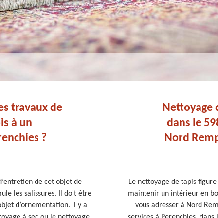
les travaux de
Nettoyage d
is à un
dans le 59
renchies ?
Nord Rempa
d’entretien de cet objet de
Le nettoyage de tapis figure
e les salissures. Il doit être
maintenir un intérieur en bon
bjet d’ornementation. Il y a
vous adresser à Nord Remp
ttoyage à sec ou le nettoyage
services à Perenchies, dans 