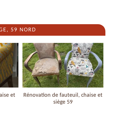
GE, 59 NORD
aise et
Rénovation de fauteuil, chaise et
Nettoyag
siège 59