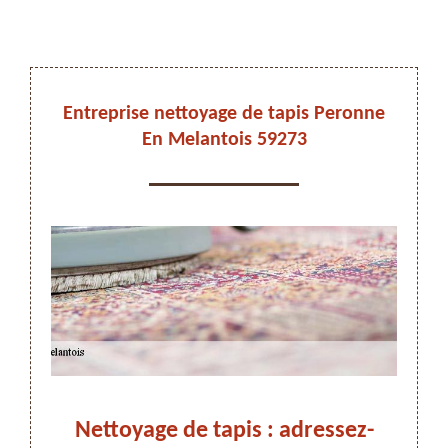
DEVIS ET DÉPLACEMENT GRATUITS
Entreprise nettoyage de tapis Peronne
En Melantois 59273
On vous rappelle immediatement
Nettoyage de tapis : adressez-
Net