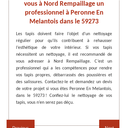
uvez
vous à Nord Rempaillage un
Mel
professionnel à Peronne En
de
nne
Melantois dans le 59273
3.
ARTISAN DEZITTER
, REMPAILLAGE -
Les tapis doivent faire l’objet d’un nettoyage
Il est
CANNAGE - RECOLLAGE, 59 NORD
régulier pour qu’ils contribuent à rehausser
tapis,
ur pour
l’esthétique de votre intérieur. Si vos tapis
occup
ération,
nécessitent un nettoyage, il est recommandé de
certai
tériels
vous adresser à Nord Rempaillage. C’est un
Rempai
 59273,
professionnel qui a les compétences pour rendre
tapis 
ui vous
vos tapis propres, débarrassés des poussières et
qui vo
ission.
des salissures. Contactez-le et demandez un devis
reconn
ail ses
de votre projet si vous êtes Peronne En Melantois,
aborda
Il a la
dans le 59273 ! Confiez-lui le nettoyage de vos
devis p
dables.
tapis, vous n’en serez pas déçu.
Rempaillage fauteuil,
Cannage fauteuil, chaises
chaises et sièges 59
et sièges 59
Previous
Next